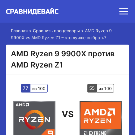
Главная
>
Сравнить процессоры
>
AMD Ryzen 9
9900X vs AMD Ryzen Z1 – что лучше выбрать?
AMD Ryzen 9 9900X против
AMD Ryzen Z1
77
55
из 100
из 100
VS