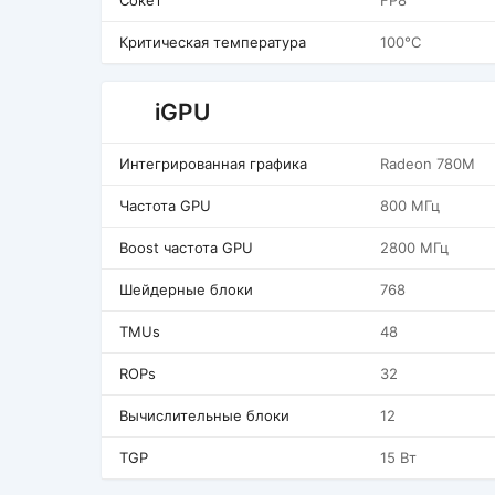
Сокет
FP8
Критическая температура
100°C
iGPU
Интегрированная графика
Radeon 780M
Частота GPU
800 МГц
Boost частота GPU
2800 МГц
Шейдерные блоки
768
TMUs
48
ROPs
32
Вычислительные блоки
12
TGP
15 Вт