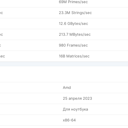
69M Primes/sec
ec
23.3M Strings/sec
12.6 GBytes/sec
ec
213.7 MBytes/sec
c
980 Frames/sec
sec
16B Matrices/sec
Amd
25 апреля 2023
Для ноутбука
x86-64