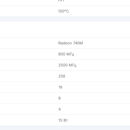
FP7
100°C
Radeon 740M
800 МГц
2500 МГц
256
16
8
4
15 Вт