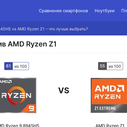
Сравнение смартфонов
Ноутбуки
Пл
45HS vs AMD Ryzen Z1 – что лучше выбрать?
ив AMD Ryzen Z1
61
55
из 100
из 100
VS
D Ryzen 9 8945HS
AMD Ryzen Z1