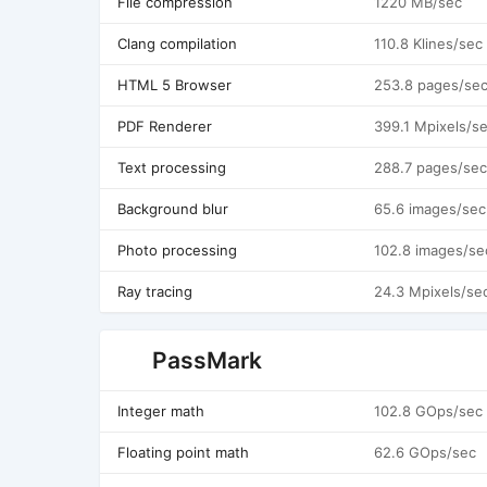
File compression
1220 MB/sec
Clang compilation
110.8 Klines/sec
HTML 5 Browser
253.8 pages/se
PDF Renderer
399.1 Mpixels/s
Text processing
288.7 pages/sec
Background blur
65.6 images/sec
Photo processing
102.8 images/se
Ray tracing
24.3 Mpixels/se
PassMark
Integer math
102.8 GOps/sec
Floating point math
62.6 GOps/sec