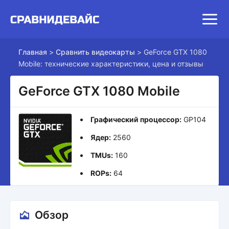
Главная
>
Сравнить видеокарты
>
GeForce GTX 1080
Mobile: технические характеристики, цена и отзывы
GeForce GTX 1080 Mobile
Графический процессор:
GP104
Ядер:
2560
TMUs:
160
ROPs:
64
Обзор