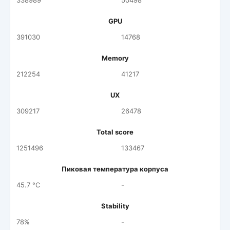
338989
50498
GPU
391030
14768
Memory
212254
41217
UX
309217
26478
Total score
1251496
133467
Пиковая температура корпуса
45.7 °C
-
Stability
78%
-