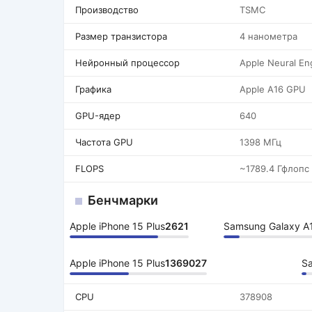
Производство
TSMC
Размер транзистора
4 нанометра
Нейронный процессор
Apple Neural En
Графика
Apple A16 GPU
GPU-ядер
640
Частота GPU
1398 МГц
FLOPS
~1789.4 Гфлопс
Бенчмарки
Apple iPhone 15 Plus
2621
Samsung Galaxy A
Apple iPhone 15 Plus
1369027
Sa
CPU
378908