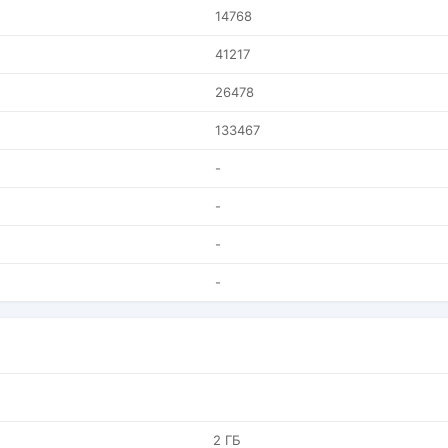
14768
41217
26478
133467
-
-
-
-
2 ГБ