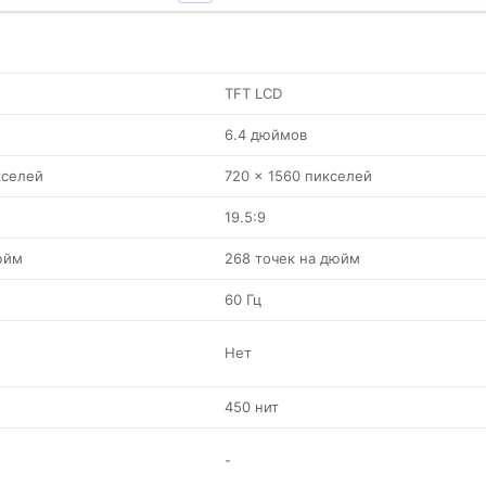
TFT LCD
6.4 дюймов
кселей
720 x 1560 пикселей
19.5:9
юйм
268 точек на дюйм
60 Гц
Нет
450 нит
-