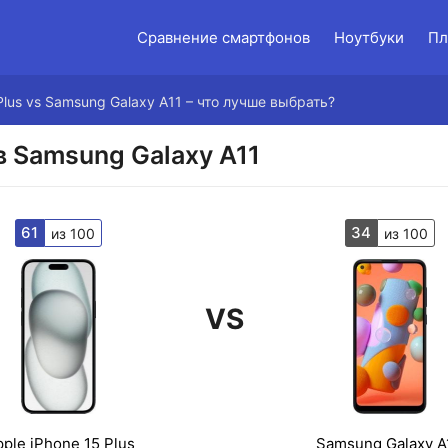
Сравнение смартфонов
Ноутбуки
Пл
Plus vs Samsung Galaxy A11 – что лучше выбрать?
в Samsung Galaxy A11
61
34
из 100
из 100
VS
ple iPhone 15 Plus
Samsung Galaxy A