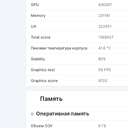
GPU
436307
Memory
231161
UX
322651
Total score
1369027
Пиковая температура корпуса
41.6 °C
Stability
80%
Graphics test
59 FPS
Graphics score
9703
Память
Оперативная память
Объем ОЗУ
6 ГБ