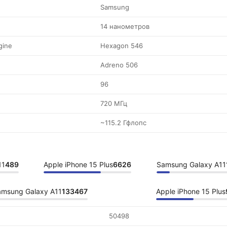
Samsung
14 нанометров
gine
Hexagon 546
Adreno 506
96
720 МГц
~115.2 Гфлопс
11
489
Apple iPhone 15 Plus
6626
Samsung Galaxy A11
msung Galaxy A11
133467
Apple iPhone 15 Plus
50498