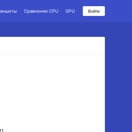
аншеты
Сравнение CPU
GPU
Войти
11