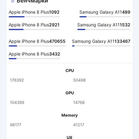
Бенчмарки
Apple iPhone 8 Plus
1092
Samsung Galaxy A11
489
Apple iPhone 8 Plus
2921
Samsung Galaxy A11
1532
Apple iPhone 8 Plus
470655
Samsung Galaxy A11
133467
Apple iPhone 8 Plus
3432
CPU
176392
50498
GPU
104399
14768
Memory
98177
41217
UX