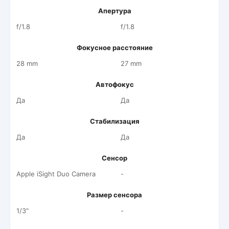
Апертура
f/1.8
f/1.8
Фокусное расстояние
28 mm
27 mm
Автофокус
Да
Да
Стабилизация
Да
Да
Сенсор
Apple iSight Duo Camera
-
Размер сенсора
1/3"
-