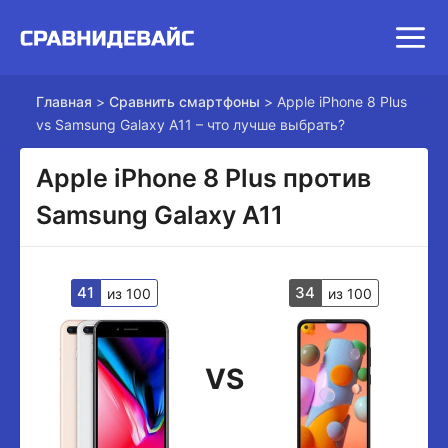
Главная
>
Сравнить смартфоны
>
Apple iPhone 8 Plus
vs Samsung Galaxy A11 – что лучше выбрать?
Apple iPhone 8 Plus против
Samsung Galaxy A11
41
34
из 100
из 100
VS