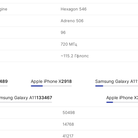
gine
Hexagon 546
Adreno 506
96
720 МГц
~115.2 Гфлопс
489
Apple iPhone X
2918
Samsung Galaxy A11
msung Galaxy A11
133467
Apple iPhone X
50498
14768
41217