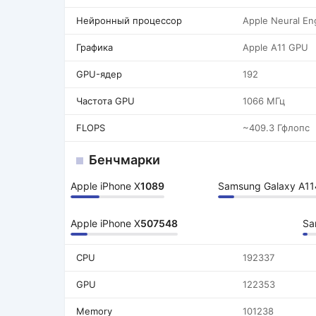
Нейронный процессор
Apple Neural En
Графика
Apple A11 GPU
GPU-ядер
192
Частота GPU
1066 МГц
FLOPS
~409.3 Гфлопс
Бенчмарки
Apple iPhone X
1089
Samsung Galaxy A11
Apple iPhone X
507548
Sa
CPU
192337
GPU
122353
Memory
101238