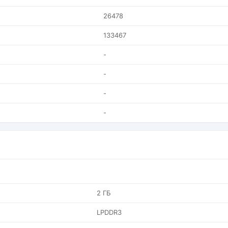
26478
133467
-
-
-
-
2 ГБ
LPDDR3