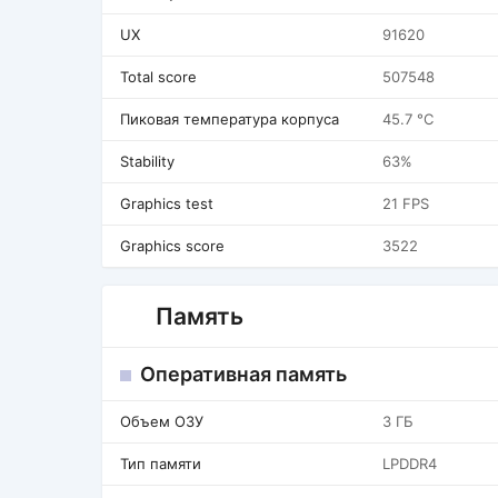
UX
91620
Total score
507548
Пиковая температура корпуса
45.7 °C
Stability
63%
Graphics test
21 FPS
Graphics score
3522
Память
Оперативная память
Объем ОЗУ
3 ГБ
Тип памяти
LPDDR4