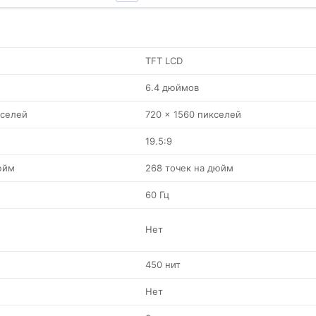
TFT LCD
6.4 дюймов
кселей
720 x 1560 пикселей
19.5:9
юйм
268 точек на дюйм
60 Гц
Нет
450 нит
Нет