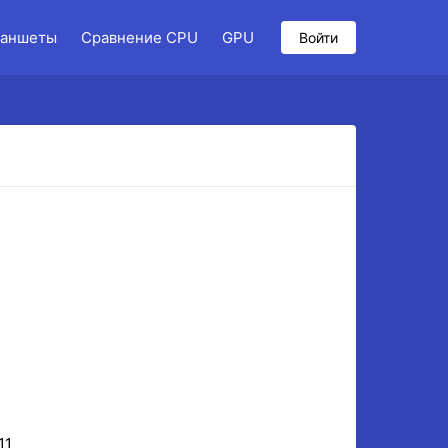
аншеты
Сравнение CPU
GPU
Войти
11