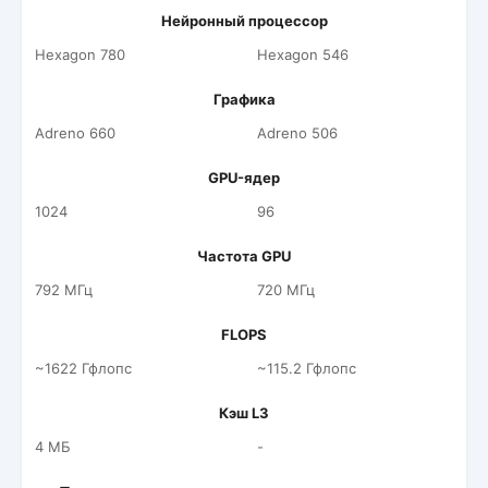
Нейронный процессор
Hexagon 780
Hexagon 546
Графика
Adreno 660
Adreno 506
GPU-ядер
1024
96
Частота GPU
792 МГц
720 МГц
FLOPS
~1622 Гфлопс
~115.2 Гфлопс
Кэш L3
4 МБ
-