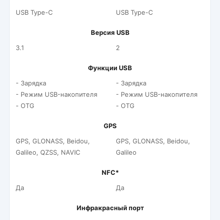
USB Type-C
USB Type-C
Версия USB
3.1
2
Функции USB
- Зарядка
- Зарядка
- Режим USB-накопителя
- Режим USB-накопителя
- OTG
- OTG
GPS
GPS, GLONASS, Beidou,
GPS, GLONASS, Beidou,
Galileo, QZSS, NAVIC
Galileo
NFC*
Да
Да
Инфракрасный порт