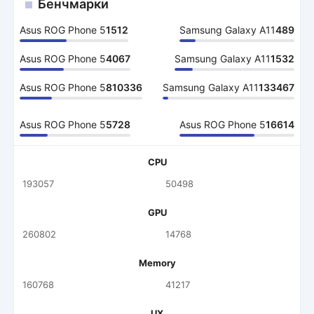
Бенчмарки
Asus ROG Phone 5
1512
Samsung Galaxy A11
489
Asus ROG Phone 5
4067
Samsung Galaxy A11
1532
Asus ROG Phone 5
810336
Samsung Galaxy A11
133467
Asus ROG Phone 5
5728
Asus ROG Phone 5
16614
CPU
193057
50498
GPU
260802
14768
Memory
160768
41217
UX