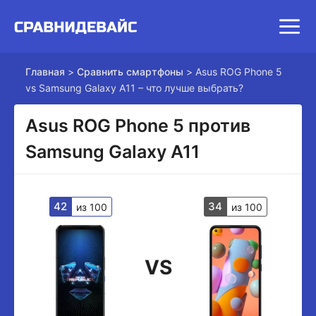
Главная
>
Сравнить смартфоны
>
Asus ROG Phone 5
vs Samsung Galaxy A11 – что лучше выбрать?
Asus ROG Phone 5 против
Samsung Galaxy A11
42
34
из 100
из 100
VS