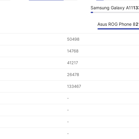
Samsung Galaxy A11
13
Asus ROG Phone 8
2
50498
14768
41217
26478
133467
-
-
-
-