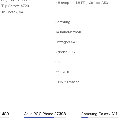
- 8 ядер по 1.8 ГГц: Cortex-A53
 ГГц: Cortex-A720
ГГц: Cortex-X4
Samsung
14 нанометров
Hexagon 546
Adreno 506
96
720 МГц
~115.2 Гфлопс
-
1
489
Asus ROG Phone 8
7398
Samsung Galaxy A11