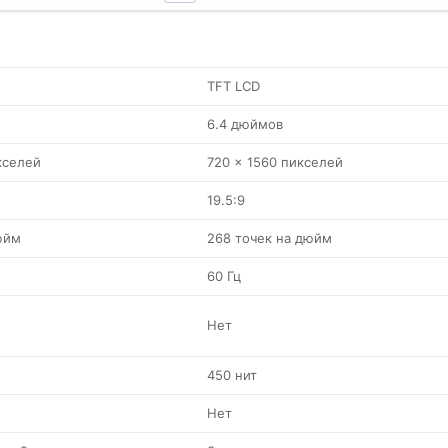
TFT LCD
6.4 дюймов
кселей
720 x 1560 пикселей
19.5:9
юйм
268 точек на дюйм
60 Гц
Нет
450 нит
Нет