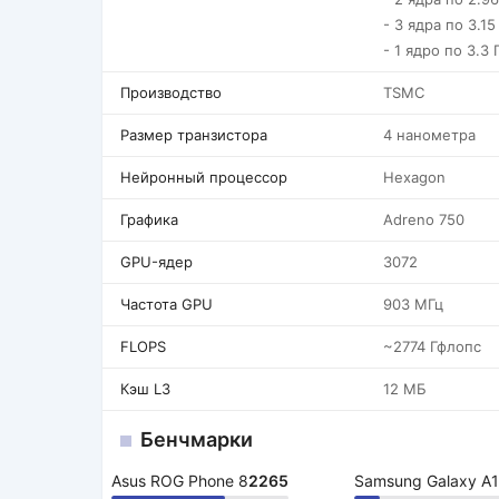
- 3 ядра по 3.15
- 1 ядро по 3.3 
Производство
TSMC
Размер транзистора
4 нанометра
Нейронный процессор
Hexagon
Графика
Adreno 750
GPU-ядер
3072
Частота GPU
903 МГц
FLOPS
~2774 Гфлопс
Кэш L3
12 МБ
Бенчмарки
Asus ROG Phone 8
2265
Samsung Galaxy A1