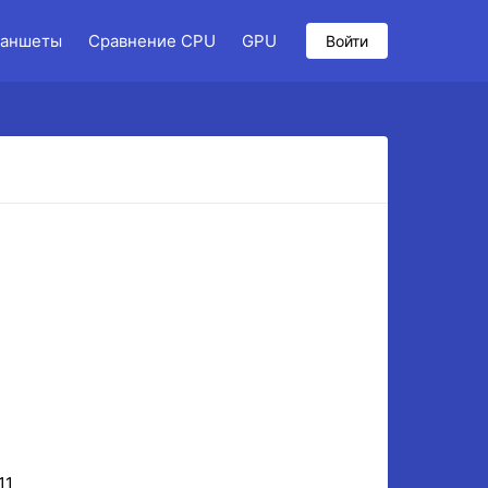
аншеты
Сравнение CPU
GPU
Войти
11