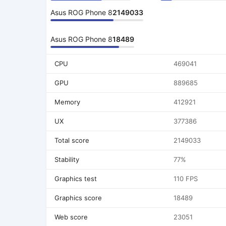
Asus ROG Phone 8
2149033
Asus ROG Phone 8
18489
CPU
469041
GPU
889685
Memory
412921
UX
377386
Total score
2149033
Stability
77%
Graphics test
110 FPS
Graphics score
18489
Web score
23051