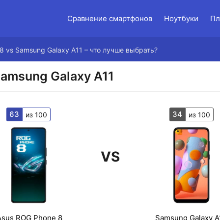
Сравнение смартфонов
Ноутбуки
Пл
8 vs Samsung Galaxy A11 – что лучше выбрать?
Samsung Galaxy A11
63
34
из 100
из 100
VS
Asus ROG Phone 8
Samsung Galaxy A