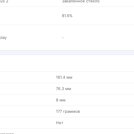
tus 2
Закаленное стекло
81.6%
play
-
161.4 мм
76.3 мм
8 мм
177 граммов
Нет