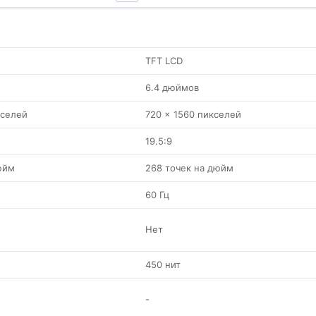
TFT LCD
6.4 дюймов
кселей
720 x 1560 пикселей
19.5:9
юйм
268 точек на дюйм
60 Гц
Нет
450 нит
-