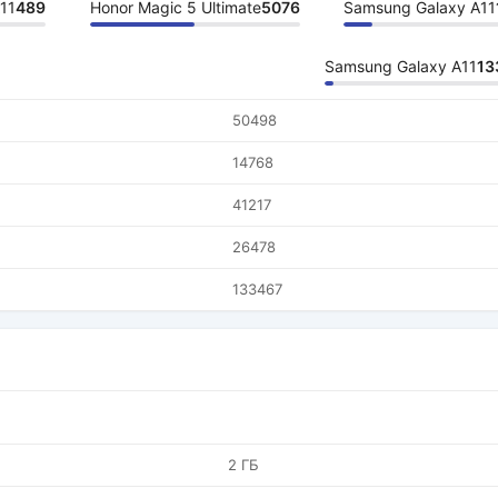
11
489
Honor Magic 5 Ultimate
5076
Samsung Galaxy A11
Samsung Galaxy A11
13
50498
14768
41217
26478
133467
2 ГБ