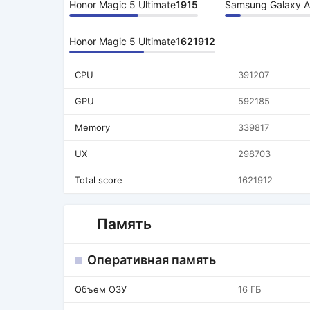
Honor Magic 5 Ultimate
1915
Samsung Galaxy A
Honor Magic 5 Ultimate
1621912
CPU
391207
GPU
592185
Memory
339817
UX
298703
Total score
1621912
Память
Оперативная память
Объем ОЗУ
16 ГБ