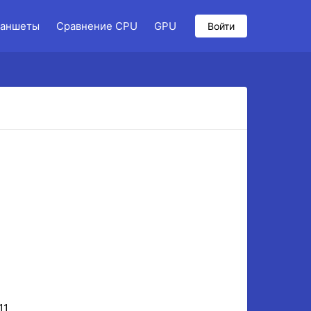
аншеты
Сравнение CPU
GPU
Войти
11