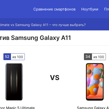
Сравнение смартфонов
Ноутбуки
Пл
timate vs Samsung Galaxy A11 – что лучше выбрать?
отив Samsung Galaxy A11
52
34
из 100
из 100
VS
or Magic 5 Ultimate
Samsung Galaxy A