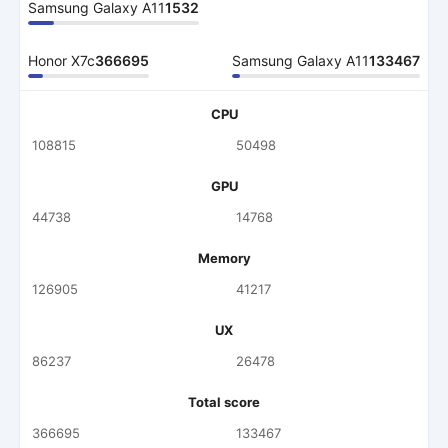
Samsung Galaxy A11
1532
Honor X7c
366695
Samsung Galaxy A11
133467
CPU
108815
50498
GPU
44738
14768
Memory
126905
41217
UX
86237
26478
Total score
366695
133467