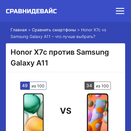
Главная
>
Сравнить смартфоны
>
Honor X7c vs
Samsung Galaxy A11 – что лучше выбрать?
Honor X7c против Samsung
Galaxy A11
49
34
из 100
из 100
VS