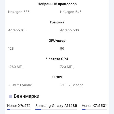
Нейронный процессор
Hexagon 686
Hexagon 546
Графика
Adreno 610
Adreno 506
GPU-ядер
128
96
Частота GPU
1260 МГц
720 МГц
FLOPS
~319.2 Гфлопс
~115.2 Гфлопс
Бенчмарки
Honor X7c
474
Samsung Galaxy A11
489
Honor X7c
1531