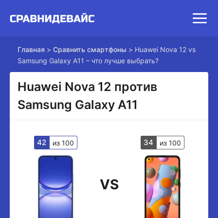
Главная
>
Сравнить смартфоны
>
Huawei Nova 12 vs
Samsung Galaxy A11 – что лучше выбрать?
Huawei Nova 12 против
Samsung Galaxy A11
42
34
из 100
из 100
VS