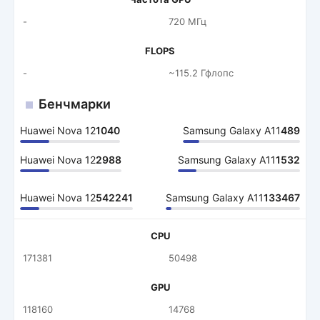
-
720 МГц
FLOPS
-
~115.2 Гфлопс
Бенчмарки
Huawei Nova 12
1040
Samsung Galaxy A11
489
Huawei Nova 12
2988
Samsung Galaxy A11
1532
Huawei Nova 12
542241
Samsung Galaxy A11
133467
CPU
171381
50498
GPU
118160
14768