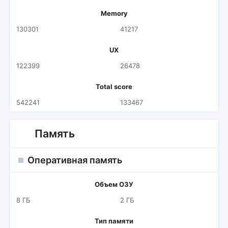
Memory
130301
41217
UX
122399
26478
Total score
542241
133467
Память
Оперативная память
Объем ОЗУ
8 ГБ
2 ГБ
Тип памяти