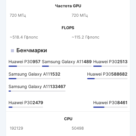
Частота GPU
720 МГц
720 МГц
FLOPS
~518.4 Гфлопс
~115.2 Гфлопс
Бенчмарки
Huawei P30
957
Samsung Galaxy A11
489
Huawei P30
2513
Samsung Galaxy A11
1532
Huawei P30
588682
Samsung Galaxy A11
133467
Huawei P30
2479
Huawei P30
8461
CPU
192129
50498