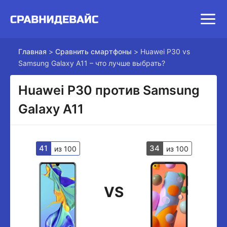
Главная
>
Сравнить смартфоны
>
Huawei P30 vs
Samsung Galaxy A11 – что лучше выбрать?
Huawei P30 против Samsung
Galaxy A11
41
34
из 100
из 100
VS