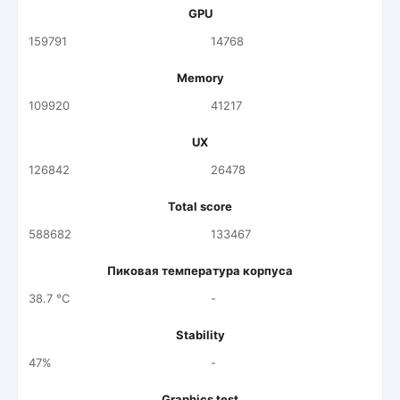
GPU
159791
14768
Memory
109920
41217
UX
126842
26478
Total score
588682
133467
Пиковая температура корпуса
38.7 °C
-
Stability
47%
-
Graphics test