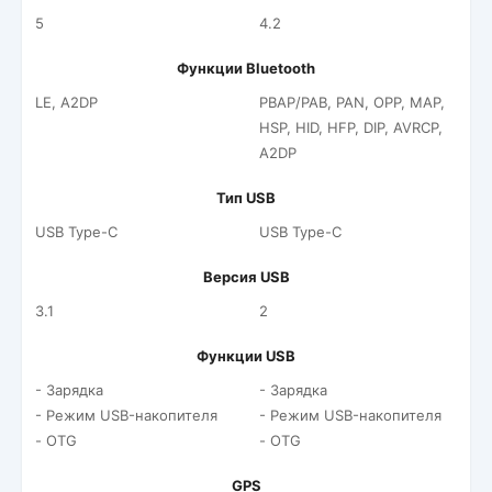
5
4.2
Функции Bluetooth
LE, A2DP
PBAP/PAB, PAN, OPP, MAP,
HSP, HID, HFP, DIP, AVRCP,
A2DP
Тип USB
USB Type-C
USB Type-C
Версия USB
3.1
2
Функции USB
- Зарядка
- Зарядка
- Режим USB-накопителя
- Режим USB-накопителя
- OTG
- OTG
GPS