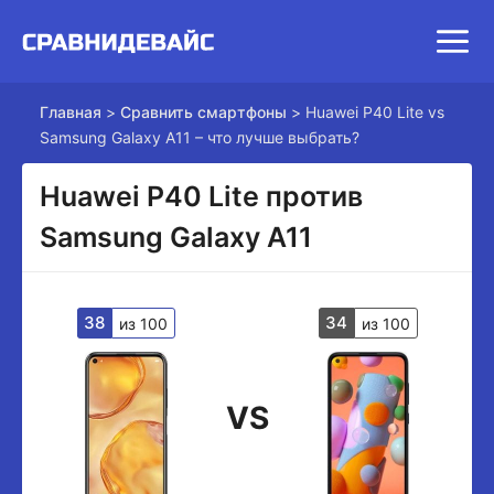
Главная
>
Сравнить смартфоны
>
Huawei P40 Lite vs
Samsung Galaxy A11 – что лучше выбрать?
Huawei P40 Lite против
Samsung Galaxy A11
38
34
из 100
из 100
VS