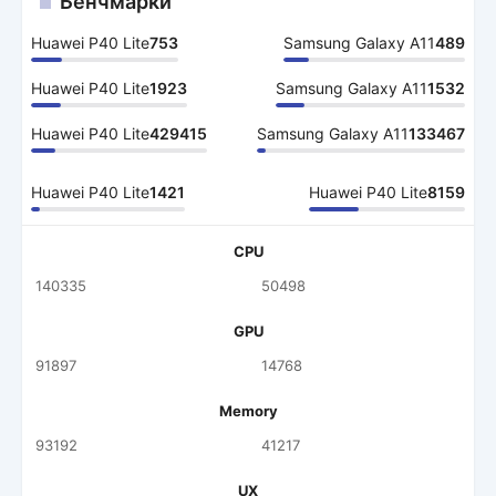
Бенчмарки
Huawei P40 Lite
753
Samsung Galaxy A11
489
Huawei P40 Lite
1923
Samsung Galaxy A11
1532
Huawei P40 Lite
429415
Samsung Galaxy A11
133467
Huawei P40 Lite
1421
Huawei P40 Lite
8159
CPU
140335
50498
GPU
91897
14768
Memory
93192
41217
UX