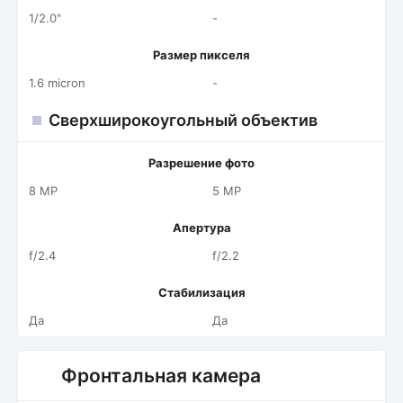
1/2.0"
-
Размер пикселя
1.6 micron
-
Сверхширокоугольный объектив
Разрешение фото
8 MP
5 MP
Апертура
f/2.4
f/2.2
Стабилизация
Да
Да
Фронтальная камера