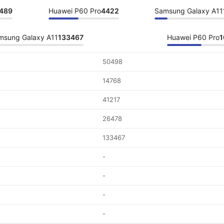
489
Huawei P60 Pro
4422
Samsung Galaxy A11
msung Galaxy A11
133467
Huawei P60 Pro
1
50498
14768
41217
26478
133467
-
-
-
-