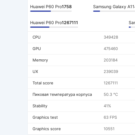
Huawei P60 Pro
1758
Samsung Galaxy A11
Huawei P60 Pro
1267111
Sa
CPU
349428
GPU
475460
Memory
203184
UX
239039
Total score
1267111
Пиковая температура корпуса
50.3 °C
Stability
41%
Graphics test
63 FPS
Graphics score
10551