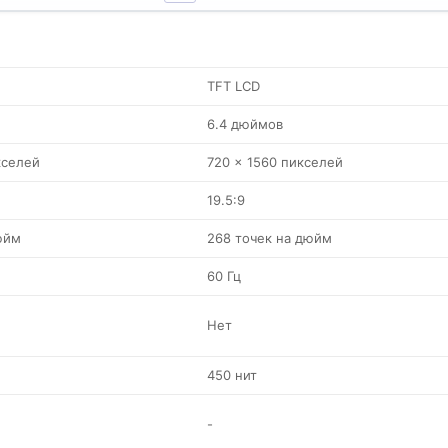
TFT LCD
6.4 дюймов
кселей
720 x 1560 пикселей
19.5:9
юйм
268 точек на дюйм
60 Гц
Нет
450 нит
-