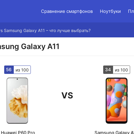
Сравнение смартфонов
Ноутбуки
Пл
vs Samsung Galaxy A11 – что лучше выбрать?
sung Galaxy A11
56
34
из 100
из 100
VS
Huawei P60 Pro
Samsung Galaxy A