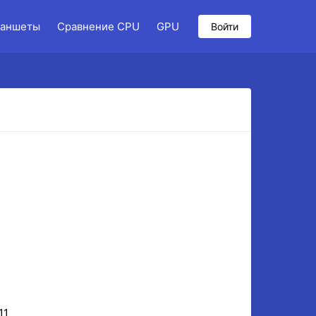
аншеты
Сравнение CPU
GPU
Войти
11