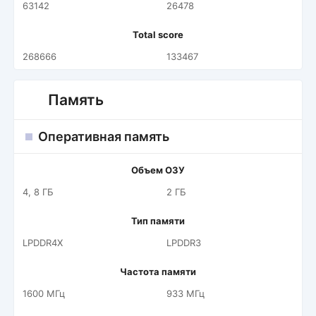
63142
26478
Total score
268666
133467
Память
Оперативная память
Объем ОЗУ
4, 8 ГБ
2 ГБ
Тип памяти
LPDDR4X
LPDDR3
Частота памяти
1600 МГц
933 МГц