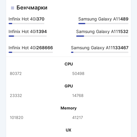
Бенчмарки
Infinix Hot 40i
370
Samsung Galaxy A11
489
Infinix Hot 40i
1394
Samsung Galaxy A11
1532
Infinix Hot 40i
268666
Samsung Galaxy A11
133467
CPU
80372
50498
GPU
23332
14768
Memory
101820
41217
UX