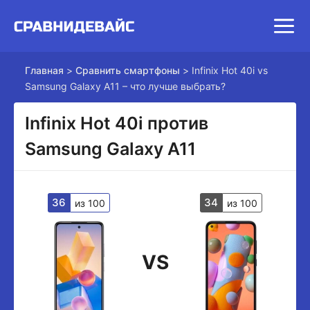
Главная
>
Сравнить смартфоны
>
Infinix Hot 40i vs
Samsung Galaxy A11 – что лучше выбрать?
Infinix Hot 40i против
Samsung Galaxy A11
36
34
из 100
из 100
VS