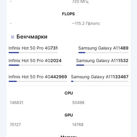
-
720 МГц
FLOPS
-
~115.2 Гфлопс
Бенчмарки
Infinix Hot 50 Pro 4G
731
Samsung Galaxy A11
489
Infinix Hot 50 Pro 4G
2024
Samsung Galaxy A11
1532
Infinix Hot 50 Pro 4G
442969
Samsung Galaxy A11
133467
CPU
146831
50498
GPU
70127
14768