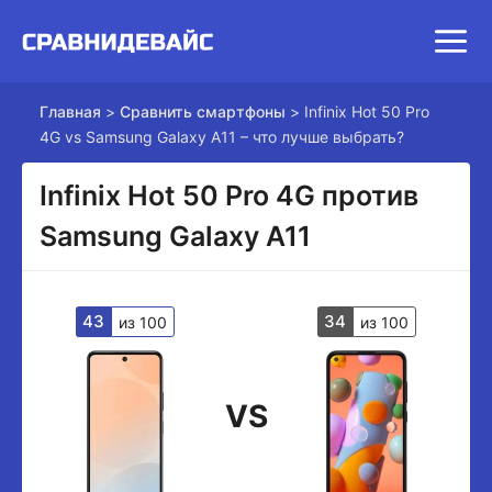
Главная
>
Сравнить смартфоны
>
Infinix Hot 50 Pro
4G vs Samsung Galaxy A11 – что лучше выбрать?
Infinix Hot 50 Pro 4G против
Samsung Galaxy A11
43
34
из 100
из 100
VS