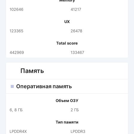
Memory
102646
41217
UX
123365
26478
Total score
442969
133467
Память
Оперативная память
Объем ОЗУ
6, 8 ГБ
2 ГБ
Тип памяти
LPDDR4X
LPDDR3