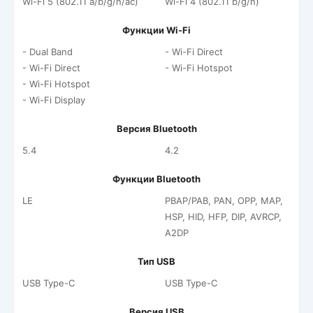
Wi-Fi 5 (802.11 a/b/g/n/ac)
Wi-Fi 4 (802.11 b/g/n)
Функции Wi-Fi
- Dual Band
- Wi-Fi Direct
- Wi-Fi Direct
- Wi-Fi Hotspot
- Wi-Fi Hotspot
- Wi-Fi Display
Версия Bluetooth
5.4
4.2
Функции Bluetooth
LE
PBAP/PAB, PAN, OPP, MAP,
HSP, HID, HFP, DIP, AVRCP,
A2DP
Тип USB
USB Type-C
USB Type-C
Версия USB