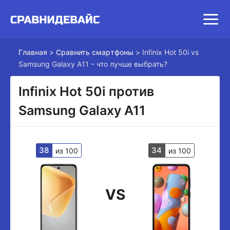
Главная
>
Сравнить смартфоны
>
Infinix Hot 50i vs
Samsung Galaxy A11 – что лучше выбрать?
Infinix Hot 50i против
Samsung Galaxy A11
38
34
из 100
из 100
VS