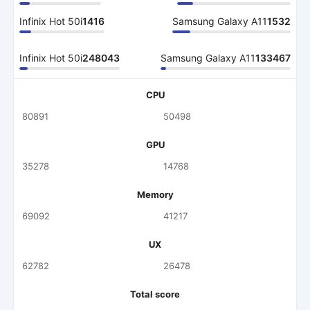
Infinix Hot 50i
1416
Samsung Galaxy A11
1532
Infinix Hot 50i
248043
Samsung Galaxy A11
133467
CPU
80891
50498
GPU
35278
14768
Memory
69092
41217
UX
62782
26478
Total score