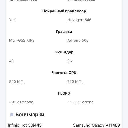
Нейронный процессор
Yes
Hexagon 546
Графика
Mali-G52 MP2
Adreno 506
GPU-ядер
48
96
Частота GPU
950 МГц
720 МГц
FLOPS
~91.2 Гфлопс
~115.2 Гфлопс
Бенчмарки
Infinix Hot 50i
443
Samsung Galaxy A11
489