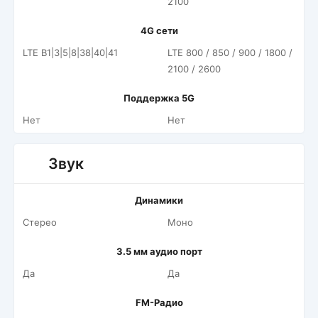
2100
4G сети
LTE B1|3|5|8|38|40|41
LTE 800 / 850 / 900 / 1800 /
2100 / 2600
Поддержка 5G
Нет
Нет
Звук
Динамики
Стерео
Моно
3.5 мм аудио порт
Да
Да
FM-Радио