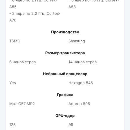
- 6 ядер по 2 ГГц: Cortex-
- 8 ядер по 1.8 ГГц: Cortex-
A55
A53
- 2 ядра по 2.2 ГГц: Cortex-
A76
Производство
TSMC
Samsung
Размер транзистора
6 нанометров
14 нанометров
Нейронный процессор
Yes
Hexagon 546
Графика
Mali-G57 MP2
Adreno 506
GPU-ядер
128
96