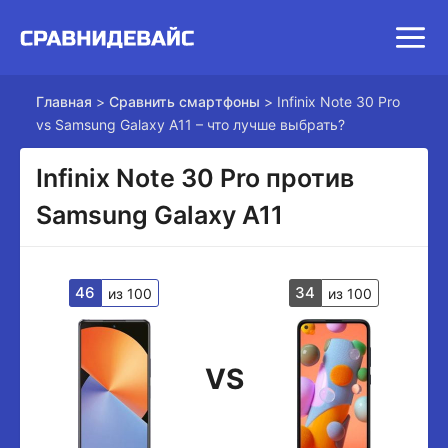
Главная
>
Сравнить смартфоны
>
Infinix Note 30 Pro
vs Samsung Galaxy A11 – что лучше выбрать?
Infinix Note 30 Pro против
Samsung Galaxy A11
46
34
из 100
из 100
VS