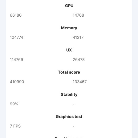
GPU
66180
14768
Memory
104774
41217
UX
114769
26478
Total score
410990
133467
Stability
99%
-
Graphics test
7 FPS
-