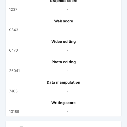
Graphics score
1237
-
Web score
9343
-
Video editing
6470
-
Photo editing
26041
-
Data manipulation
7463
-
Writing score
13189
-