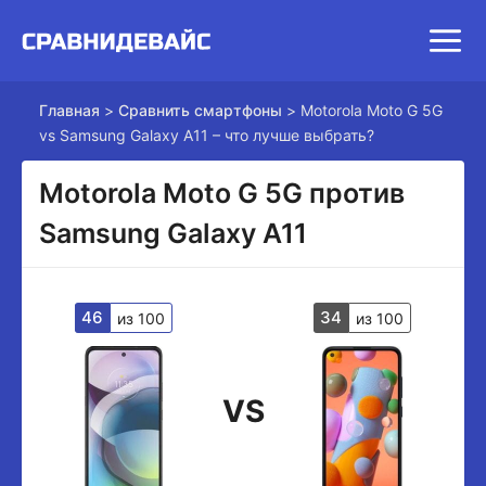
Главная
>
Сравнить смартфоны
>
Motorola Moto G 5G
vs Samsung Galaxy A11 – что лучше выбрать?
Motorola Moto G 5G против
Samsung Galaxy A11
46
34
из 100
из 100
VS