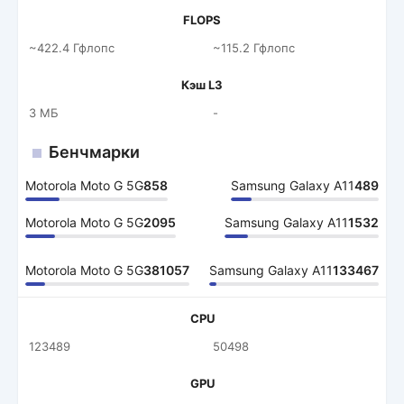
FLOPS
~422.4 Гфлопс
~115.2 Гфлопс
Кэш L3
3 МБ
-
Бенчмарки
Motorola Moto G 5G
858
Samsung Galaxy A11
489
Motorola Moto G 5G
2095
Samsung Galaxy A11
1532
Motorola Moto G 5G
381057
Samsung Galaxy A11
133467
CPU
123489
50498
GPU