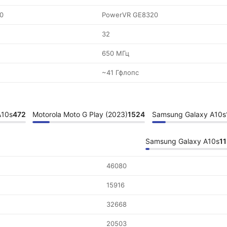
0
PowerVR GE8320
32
650 МГц
~41 Гфлопс
A10s
472
Motorola Moto G Play (2023)
1524
Samsung Galaxy A10s
Samsung Galaxy A10s
1
46080
15916
32668
20503