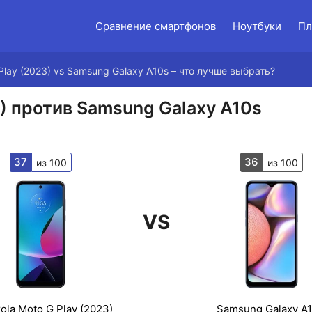
Сравнение смартфонов
Ноутбуки
Пл
Play (2023) vs Samsung Galaxy A10s – что лучше выбрать?
3) против Samsung Galaxy A10s
37
36
из 100
из 100
VS
ola Moto G Play (2023)
Samsung Galaxy A