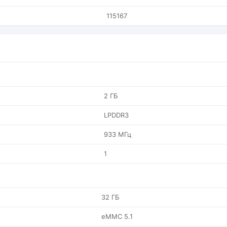
115167
2 ГБ
LPDDR3
933 МГц
1
32 ГБ
eMMC 5.1