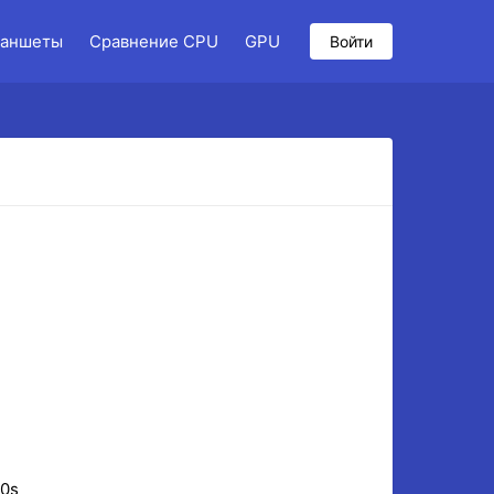
аншеты
Сравнение CPU
GPU
Войти
10s