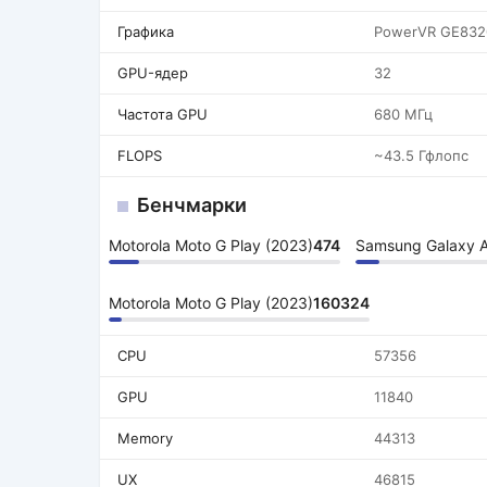
Графика
PowerVR GE832
GPU-ядер
32
Частота GPU
680 МГц
FLOPS
~43.5 Гфлопс
Бенчмарки
Motorola Moto G Play (2023)
474
Samsung Galaxy 
Motorola Moto G Play (2023)
160324
CPU
57356
GPU
11840
Memory
44313
UX
46815