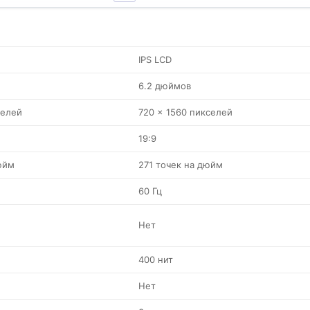
IPS LCD
6.2 дюймов
селей
720 x 1560 пикселей
19:9
юйм
271 точек на дюйм
60 Гц
Нет
400 нит
Нет