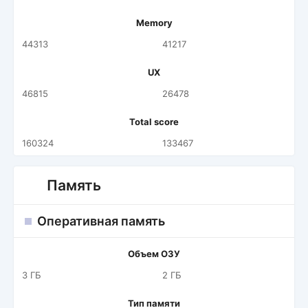
Memory
44313
41217
UX
46815
26478
Total score
160324
133467
Память
Оперативная память
Объем ОЗУ
3 ГБ
2 ГБ
Тип памяти