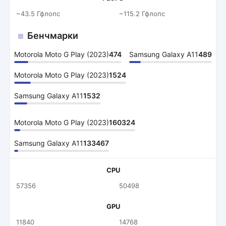
~43.5 Гфлопс
~115.2 Гфлопс
Бенчмарки
Motorola Moto G Play (2023)
474
Samsung Galaxy A11
489
Motorola Moto G Play (2023)
1524
Samsung Galaxy A11
1532
Motorola Moto G Play (2023)
160324
Samsung Galaxy A11
133467
CPU
57356
50498
GPU
11840
14768