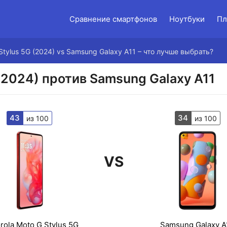
Сравнение смартфонов
Ноутбуки
Пл
Stylus 5G (2024) vs Samsung Galaxy A11 – что лучше выбрать?
 (2024) против Samsung Galaxy A11
43
34
из 100
из 100
VS
rola Moto G Stylus 5G
Samsung Galaxy A