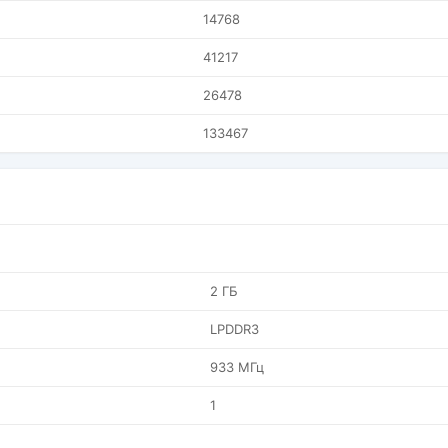
14768
41217
26478
133467
2 ГБ
LPDDR3
933 МГц
1