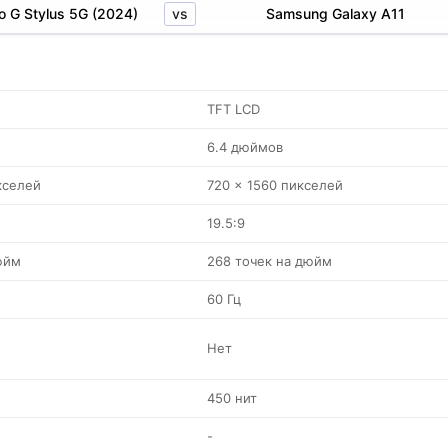
vs
o G Stylus 5G (2024)
Samsung Galaxy A11
TFT LCD
6.4 дюймов
кселей
720 x 1560 пикселей
19.5:9
юйм
268 точек на дюйм
60 Гц
Нет
450 нит
-