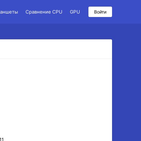
аншеты
Сравнение CPU
GPU
Войти
11