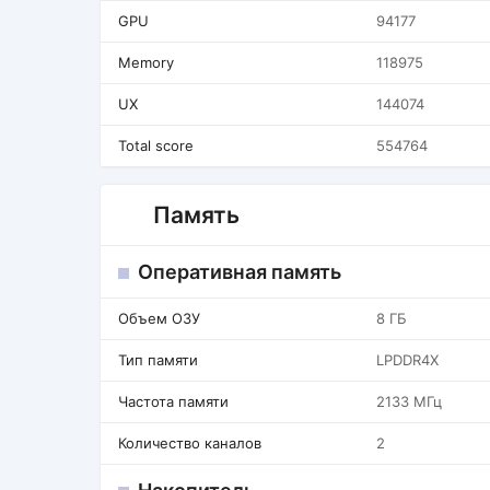
GPU
94177
Memory
118975
UX
144074
Total score
554764
Память
Оперативная память
Объем ОЗУ
8 ГБ
Тип памяти
LPDDR4X
Частота памяти
2133 МГц
Количество каналов
2