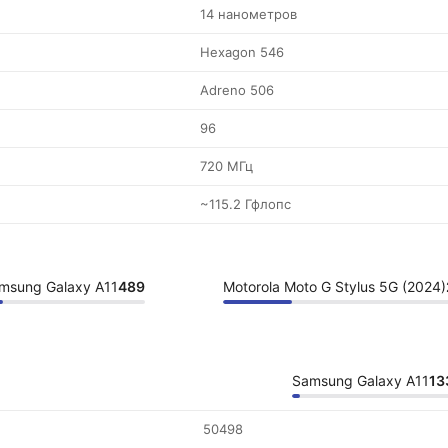
14 нанометров
Hexagon 546
Adreno 506
96
720 МГц
~115.2 Гфлопс
msung Galaxy A11
489
Motorola Moto G Stylus 5G (2024)
Samsung Galaxy A11
13
50498