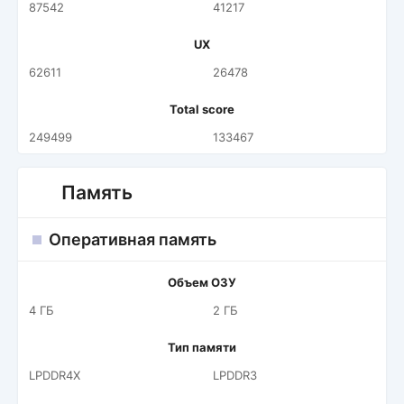
87542
41217
UX
62611
26478
Total score
249499
133467
Память
Оперативная память
Объем ОЗУ
4 ГБ
2 ГБ
Тип памяти
LPDDR4X
LPDDR3