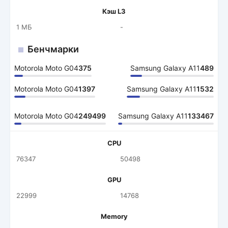
Кэш L3
1 МБ
-
Бенчмарки
Motorola Moto G04
375
Samsung Galaxy A11
489
Motorola Moto G04
1397
Samsung Galaxy A11
1532
Motorola Moto G04
249499
Samsung Galaxy A11
133467
CPU
76347
50498
GPU
22999
14768
Memory