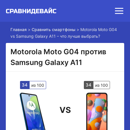
Главная
>
Сравнить смартфоны
>
Motorola Moto G04
vs Samsung Galaxy A11 – что лучше выбрать?
Motorola Moto G04 против
Samsung Galaxy A11
34
34
из 100
из 100
VS