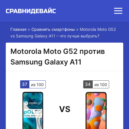
Главная
>
Сравнить смартфоны
>
Motorola Moto G52
vs Samsung Galaxy A11 – что лучше выбрать?
Motorola Moto G52 против
Samsung Galaxy A11
37
34
из 100
из 100
VS