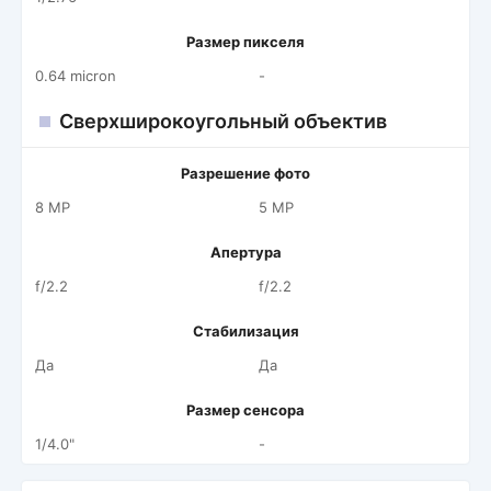
Размер пикселя
0.64 micron
-
Сверхширокоугольный объектив
Разрешение фото
8 MP
5 MP
Апертура
f/2.2
f/2.2
Стабилизация
Да
Да
Размер сенсора
1/4.0"
-