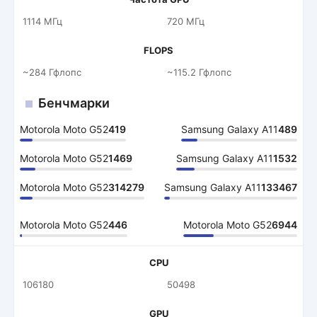
1114 МГц
720 МГц
FLOPS
~284 Гфлопс
~115.2 Гфлопс
Бенчмарки
Motorola Moto G52
419
Samsung Galaxy A11
489
Motorola Moto G52
1469
Samsung Galaxy A11
1532
Motorola Moto G52
314279
Samsung Galaxy A11
133467
Motorola Moto G52
446
Motorola Moto G52
6944
CPU
106180
50498
GPU