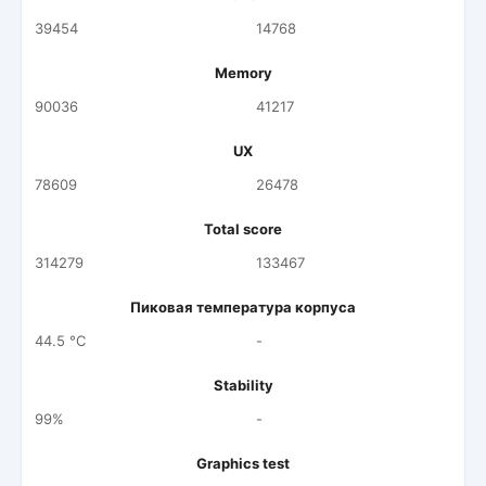
39454
14768
Memory
90036
41217
UX
78609
26478
Total score
314279
133467
Пиковая температура корпуса
44.5 °C
-
Stability
99%
-
Graphics test