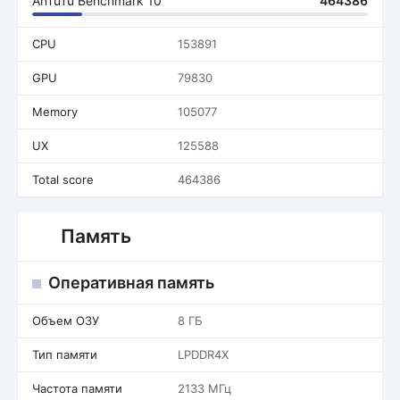
AnTuTu Benchmark 10
464386
CPU
153891
GPU
79830
Memory
105077
UX
125588
Total score
464386
Память
Оперативная память
Объем ОЗУ
8 ГБ
Тип памяти
LPDDR4X
Частота памяти
2133 МГц