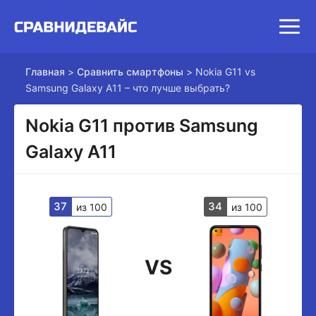
Главная
>
Сравнить смартфоны
>
Nokia G11 vs
Samsung Galaxy A11 – что лучше выбрать?
Nokia G11 против Samsung
Galaxy A11
37
34
из 100
из 100
VS