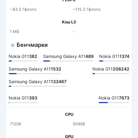
~83.2 Гфлопс
~115.2 Гфлопс
Кэш L3
1 МБ
-
Бенчмарки
Nokia G11
382
Samsung Galaxy A11
489
Nokia G11
1374
Samsung Galaxy A11
1532
Nokia G11
208242
Samsung Galaxy A11
133467
Nokia G11
393
Nokia G11
7673
CPU
71206
50498
GPU