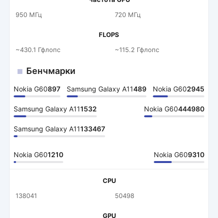
950 МГц
720 МГц
FLOPS
~430.1 Гфлопс
~115.2 Гфлопс
Бенчмарки
Nokia G60
897
Samsung Galaxy A11
489
Nokia G60
2945
Samsung Galaxy A11
1532
Nokia G60
444980
Samsung Galaxy A11
133467
Nokia G60
1210
Nokia G60
9310
CPU
138041
50498
GPU