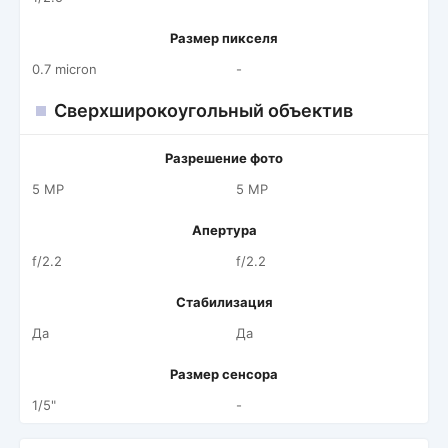
Размер пикселя
0.7 micron
-
Сверхширокоугольный объектив
Разрешение фото
5 MP
5 MP
Апертура
f/2.2
f/2.2
Стабилизация
Да
Да
Размер сенсора
1/5"
-