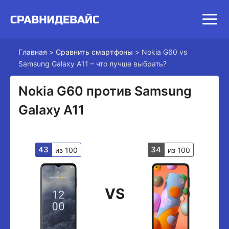
Главная
>
Сравнить смартфоны
>
Nokia G60 vs
Samsung Galaxy A11 – что лучше выбрать?
Nokia G60 против Samsung
Galaxy A11
43
34
из 100
из 100
VS