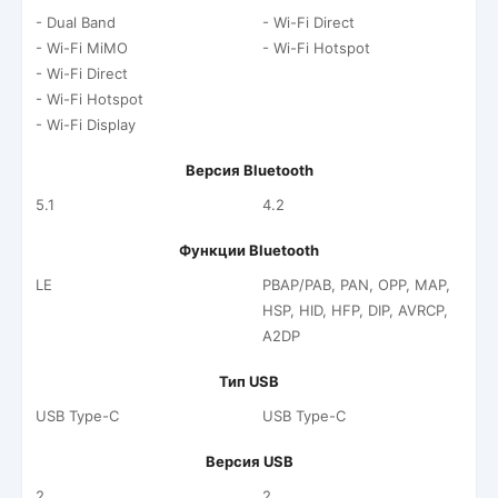
- Dual Band
- Wi-Fi Direct
- Wi-Fi MiMO
- Wi-Fi Hotspot
- Wi-Fi Direct
- Wi-Fi Hotspot
- Wi-Fi Display
Версия Bluetooth
5.1
4.2
Функции Bluetooth
LE
PBAP/PAB, PAN, OPP, MAP,
HSP, HID, HFP, DIP, AVRCP,
A2DP
Тип USB
USB Type-C
USB Type-C
Версия USB
2
2