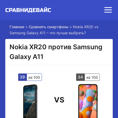
Главная
>
Сравнить смартфоны
>
Nokia XR20 vs
Samsung Galaxy A11 – что лучше выбрать?
Nokia XR20 против Samsung
Galaxy A11
39
34
из 100
из 100
VS