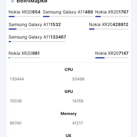
Бенчмарки
Nokia XR20
654
Samsung Galaxy A11
489
Nokia XR20
1767
Samsung Galaxy A11
1532
Nokia XR20
428912
Samsung Galaxy A11
133467
Nokia XR20
981
Nokia XR20
7147
CPU
130444
50498
GPU
70038
14768
Memory
86740
41217
UX