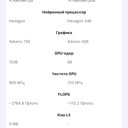
4 нанометра
14 нанометров
Нейронный процессор
Hexagon
Hexagon 546
Графика
Adreno 730
Adreno 506
GPU-ядер
1536
96
Частота GPU
900 МГц
720 МГц
FLOPS
~2764.8 Гфлопс
~115.2 Гфлопс
Кэш L3
6 МБ
-