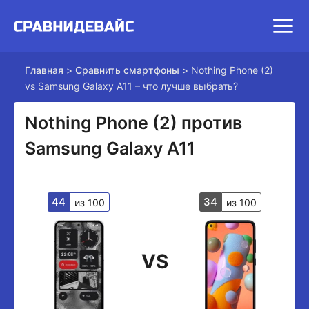
Главная
>
Сравнить смартфоны
>
Nothing Phone (2)
vs Samsung Galaxy A11 – что лучше выбрать?
Nothing Phone (2) против
Samsung Galaxy A11
44
34
из 100
из 100
VS