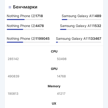
Бенчмарки
Nothing Phone (2)
1718
Samsung Galaxy A11
489
Nothing Phone (2)
4478
Samsung Galaxy A11
1532
Nothing Phone (2)
1199045
Samsung Galaxy A11
133467
CPU
285142
50498
GPU
490839
14768
Memory
190813
41217
UX