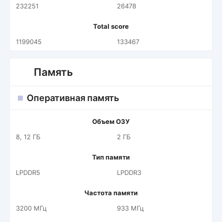
232251
26478
Total score
1199045
133467
Память
Оперативная память
Объем ОЗУ
8, 12 ГБ
2 ГБ
Тип памяти
LPDDR5
LPDDR3
Частота памяти
3200 МГц
933 МГц