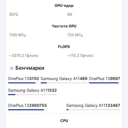
GPU-ядер
3072
96
Частота GPU
1100 МГц
720 МГц
FLOPS
~3379.2 Гфлопс
~115.2 Гфлопс
Бенчмарки
OnePlus 13
3150
Samsung Galaxy A11
489
OnePlus 13
9697
Samsung Galaxy A11
1532
OnePlus 13
2960755
Samsung Galaxy A11
133467
CPU