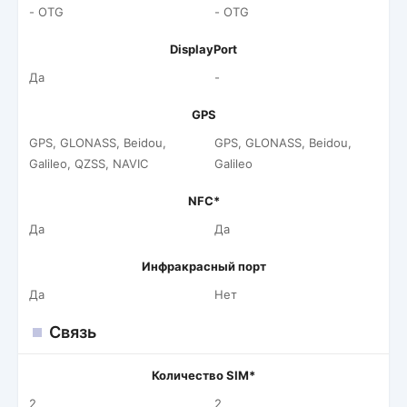
- OTG
- OTG
DisplayPort
Да
-
GPS
GPS, GLONASS, Beidou,
GPS, GLONASS, Beidou,
Galileo, QZSS, NAVIC
Galileo
NFC*
Да
Да
Инфракрасный порт
Да
Нет
Связь
Количество SIM*
2
2