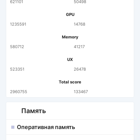
621101
50498
GPU
1235591
14768
Memory
580712
41217
UX
523351
26478
Total score
2960755
133467
Память
Оперативная память