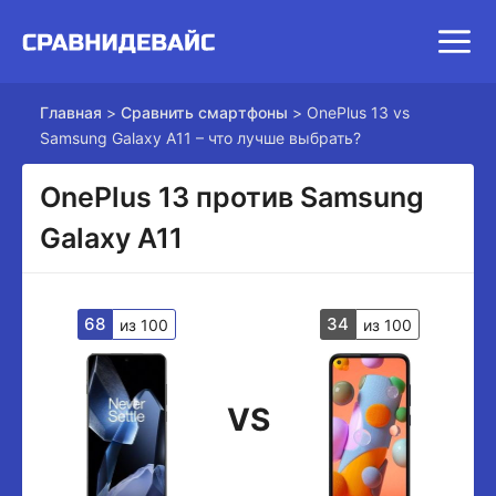
Главная
>
Сравнить смартфоны
>
OnePlus 13 vs
Samsung Galaxy A11 – что лучше выбрать?
OnePlus 13 против Samsung
Galaxy A11
68
34
из 100
из 100
VS