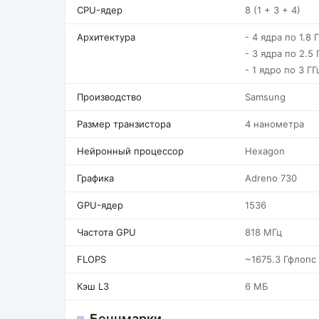
CPU-ядер
8 (1 + 3 + 4)
Архитектура
- 4 ядра по 1.8 
- 3 ядра по 2.5 
- 1 ядро по 3 ГГ
Производство
Samsung
Размер транзистора
4 нанометра
Нейронный процессор
Hexagon
Графика
Adreno 730
GPU-ядер
1536
Частота GPU
818 МГц
FLOPS
~1675.3 Гфлопс
Кэш L3
6 МБ
Бенчмарки