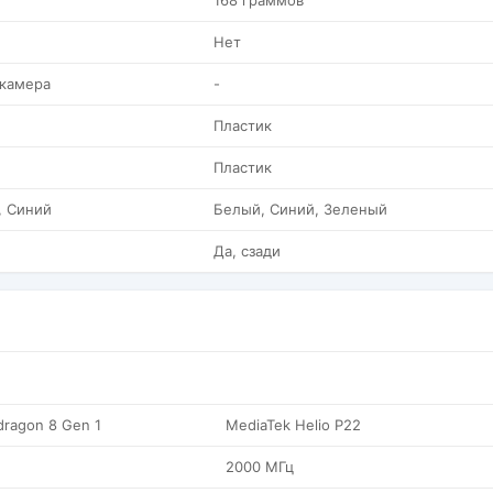
168 граммов
Нет
 камера
-
Пластик
Пластик
, Синий
Белый, Синий, Зеленый
Да, сзади
ragon 8 Gen 1
MediaTek Helio P22
2000 МГц