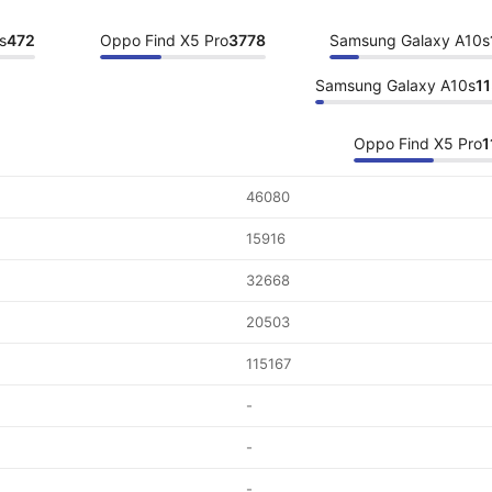
s
472
Oppo Find X5 Pro
3778
Samsung Galaxy A10s
Samsung Galaxy A10s
1
Oppo Find X5 Pro
1
46080
15916
32668
20503
115167
-
-
-