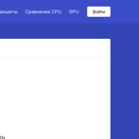
аншеты
Сравнение CPU
GPU
Войти
10s