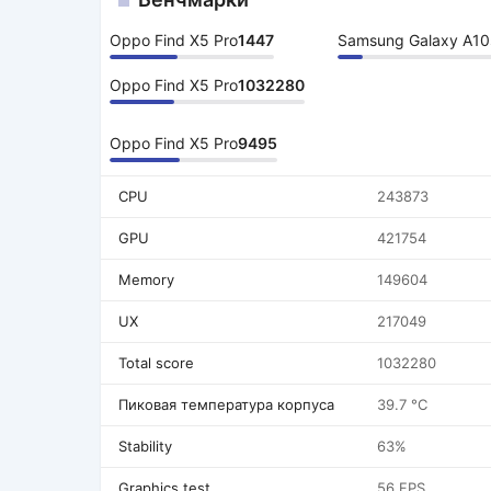
Oppo Find X5 Pro
1447
Samsung Galaxy A10
Oppo Find X5 Pro
1032280
Oppo Find X5 Pro
9495
CPU
243873
GPU
421754
Memory
149604
UX
217049
Total score
1032280
Пиковая температура корпуса
39.7 °C
Stability
63%
Graphics test
56 FPS