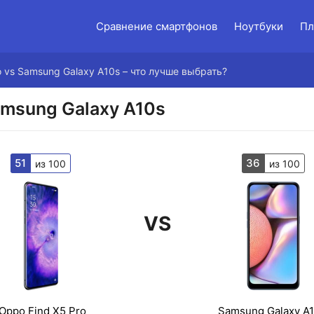
Сравнение смартфонов
Ноутбуки
Пл
o vs Samsung Galaxy A10s – что лучше выбрать?
amsung Galaxy A10s
51
36
из 100
из 100
VS
Oppo Find X5 Pro
Samsung Galaxy A