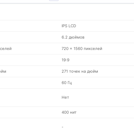
IPS LCD
6.2 дюймов
кселей
720 x 1560 пикселей
19:9
юйм
271 точек на дюйм
60 Гц
Нет
400 нит
-