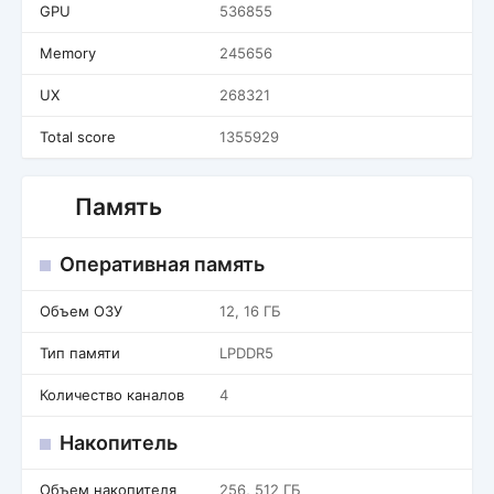
GPU
536855
Memory
245656
UX
268321
Total score
1355929
Память
Оперативная память
Объем ОЗУ
12, 16 ГБ
Тип памяти
LPDDR5
Количество каналов
4
Накопитель
Объем накопителя
256, 512 ГБ