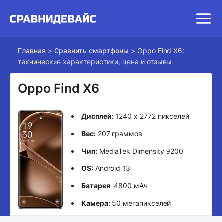
Главная
>
Сравнить смартфоны
>
Oppo Find X6:
технические характеристики, цена и отзывы
Oppo Find X6
Дисплей:
1240 x 2772 пикселей
Вес:
207 граммов
Чип:
MediaTek Dimensity 9200
OS:
Android 13
Батарея:
4800 мАч
Камера:
50 мегапикселей