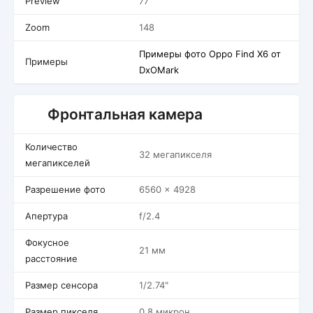
Preview
77
Zoom
148
Примеры фото Oppo Find X6 от
Примеры
DxOMark
Фронтальная камера
Количество
32 мегапикселя
мегапикселей
Разрешение фото
6560 x 4928
Апертура
f/2.4
Фокусное
21 мм
расстояние
Размер сенсора
1/2.74"
Размер пикселя
0.8 микрон