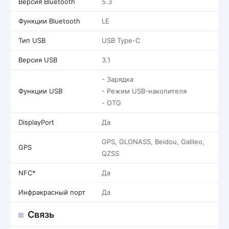
Версия Bluetooth
5.3
Функции Bluetooth
LE
Тип USB
USB Type-C
Версия USB
3.1
- Зарядка
Функции USB
- Режим USB-накопителя
- OTG
DisplayPort
Да
GPS, GLONASS, Beidou, Galileo,
GPS
QZSS
NFC*
Да
Инфракрасный порт
Да
Связь