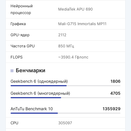
Нейронный
MediaTek APU 690
процессор
Графика
Mali-G715 Immortalis MP11
GPU-ядер
2112
Частота GPU
850 МГц
FLOPS
~3590.4 Гфлопс
Бенчмарки
Geekbench 6 (одноядерный)
1806
Geekbench 6 (многоядерный)
4705
AnTuTu Benchmark 10
1355929
CPU
305097