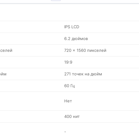
IPS LCD
6.2 дюймов
кселей
720 x 1560 пикселей
19:9
юйм
271 точек на дюйм
60 Гц
Нет
400 нит
-