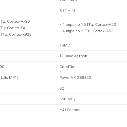
8 (4 + 4)
 ГГц: Cortex-A720
- 4 ядра по 1.5 ГГц: Cortex-A53
ГГц: Cortex-X4
- 4 ядра по 2 ГГц: Cortex-A53
3 ГГц: Cortex-X925
TSMC
12 нанометров
890
CorePilot
talis MP12
PowerVR GE8320
32
650 МГц
~41 Гфлопс