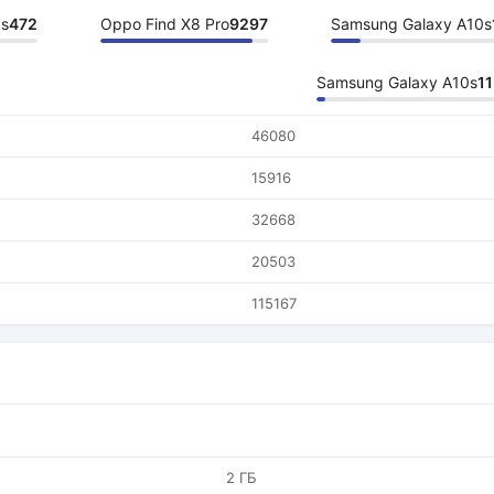
0s
472
Oppo Find X8 Pro
9297
Samsung Galaxy A10s
Samsung Galaxy A10s
1
46080
15916
32668
20503
115167
2 ГБ