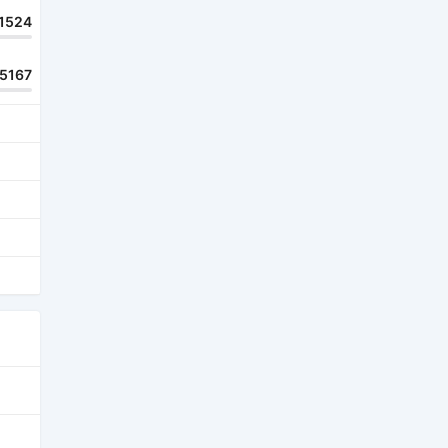
1524
15167