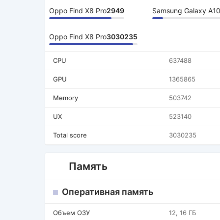
Oppo Find X8 Pro
2949
Samsung Galaxy A1
Oppo Find X8 Pro
3030235
CPU
637488
GPU
1365865
Memory
503742
UX
523140
Total score
3030235
Память
Оперативная память
Объем ОЗУ
12, 16 ГБ