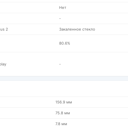
Нет
-
tus 2
Закаленное стекло
80.6%
play
-
156.9 мм
75.8 мм
7.8 мм