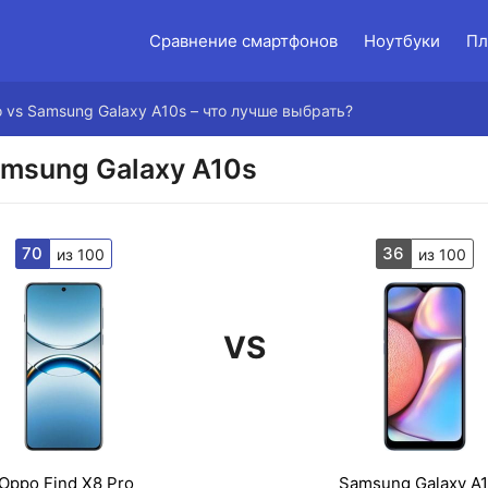
Сравнение смартфонов
Ноутбуки
Пл
o vs Samsung Galaxy A10s – что лучше выбрать?
amsung Galaxy A10s
70
36
из 100
из 100
VS
Oppo Find X8 Pro
Samsung Galaxy A