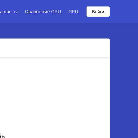
аншеты
Сравнение CPU
GPU
Войти
10s