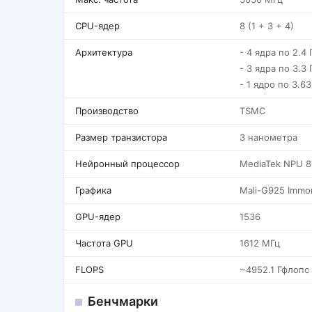
CPU-ядер
8 (1 + 3 + 4)
Архитектура
- 4 ядра по 2.4
- 3 ядра по 3.3 
- 1 ядро по 3.6
Производство
TSMC
Размер транзистора
3 нанометра
Нейронный процессор
MediaTek NPU 
Графика
Mali-G925 Immor
GPU-ядер
1536
Частота GPU
1612 МГц
FLOPS
~4952.1 Гфлопс
Бенчмарки