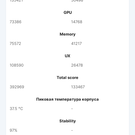
135421
50498
GPU
73386
14768
Memory
75572
41217
UX
108590
26478
Total score
392969
133467
Пиковая температура корпуса
37.5 °C
-
Stability
97%
-