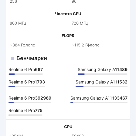
256
96
Частота GPU
800 МГц
720 МГц
FLOPS
~384 Гфлопс
~115.2 Гфлопс
Бенчмарки
Realme 6 Pro
667
Samsung Galaxy A11
489
Realme 6 Pro
1793
Samsung Galaxy A11
1532
Realme 6 Pro
392969
Samsung Galaxy A11
133467
Realme 6 Pro
775
CPU