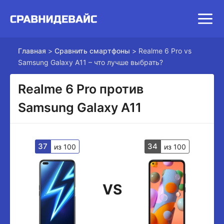
Главная
>
Сравнить смартфоны
>
Realme 6 Pro vs
Samsung Galaxy A11 – что лучше выбрать?
Realme 6 Pro против
Samsung Galaxy A11
37
34
из 100
из 100
VS