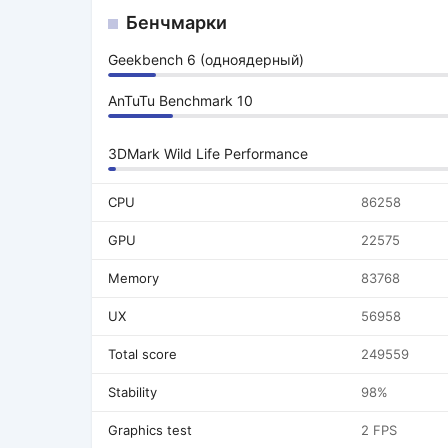
Бенчмарки
Geekbench 6 (одноядерный)
AnTuTu Benchmark 10
3DMark Wild Life Performance
CPU
86258
GPU
22575
Memory
83768
UX
56958
Total score
249559
Stability
98%
Graphics test
2 FPS