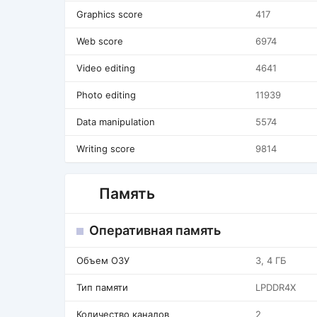
Graphics score
417
Web score
6974
Video editing
4641
Photo editing
11939
Data manipulation
5574
Writing score
9814
Память
Оперативная память
Объем ОЗУ
3, 4 ГБ
Тип памяти
LPDDR4X
Количество каналов
2