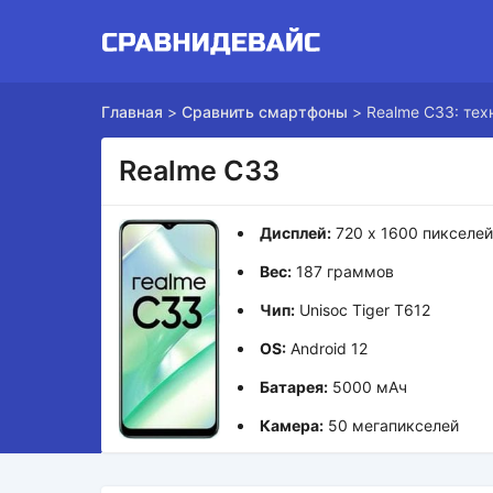
Главная
>
Сравнить смартфоны
>
Realme C33: тех
Realme C33
Дисплей:
720 x 1600 пикселе
Вес:
187 граммов
Чип:
Unisoc Tiger T612
OS:
Android 12
Батарея:
5000 мАч
Камера:
50 мегапикселей