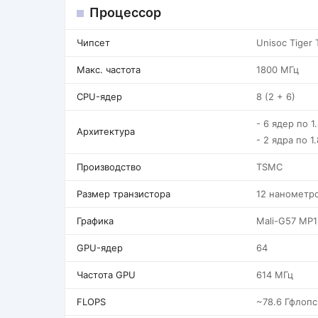
Процессор
Чипсет
Unisoc Tiger 
Макс. частота
1800 МГц
CPU-ядер
8 (2 + 6)
- 6 ядер по 1
Архитектура
- 2 ядра по 1
Производство
TSMC
Размер транзистора
12 нанометр
Графика
Mali-G57 MP1
GPU-ядер
64
Частота GPU
614 МГц
FLOPS
~78.6 Гфлопс