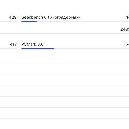
428
Geekbench 6 (многоядерный)
1
249
417
PCMark 3.0
7