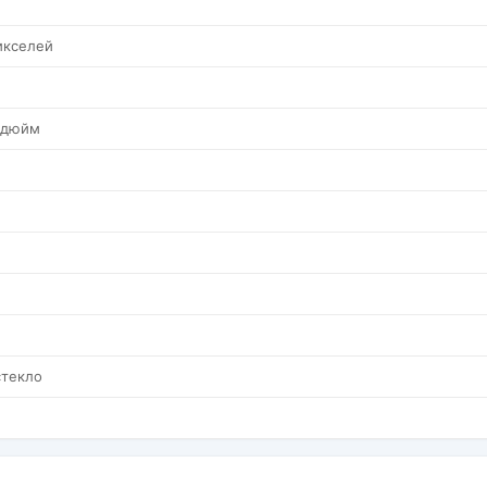
икселей
а дюйм
стекло