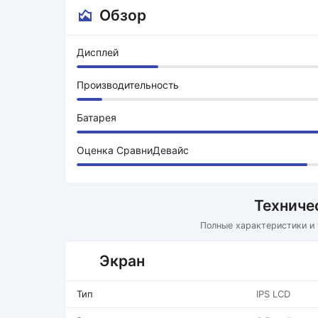
Обзор
Дисплей
Производительность
Батарея
Оценка СравниДевайс
Техниче
Полные характеристики и
Экран
Тип
IPS LCD