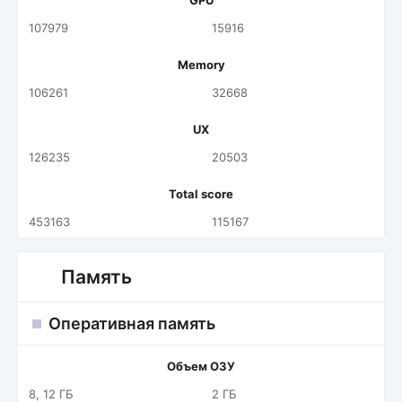
GPU
107979
15916
Memory
106261
32668
UX
126235
20503
Total score
453163
115167
Память
Оперативная память
Объем ОЗУ
8, 12 ГБ
2 ГБ