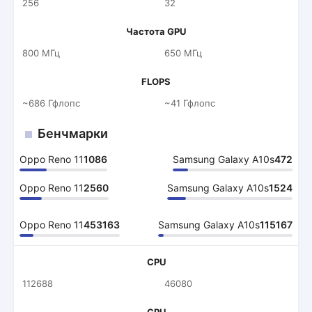
256
32
Частота GPU
800 МГц
650 МГц
FLOPS
~686 Гфлопс
~41 Гфлопс
Бенчмарки
Oppo Reno 11
1086
Samsung Galaxy A10s
472
Oppo Reno 11
2560
Samsung Galaxy A10s
1524
Oppo Reno 11
453163
Samsung Galaxy A10s
115167
CPU
112688
46080