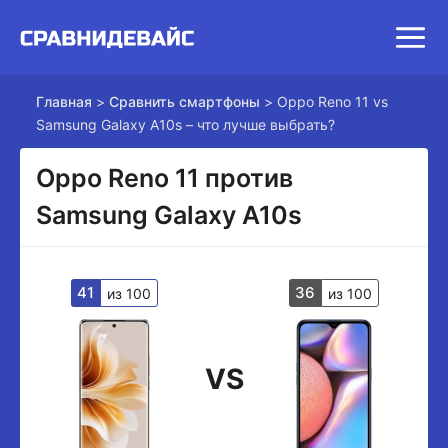
Главная
>
Сравнить смартфоны
>
Oppo Reno 11 vs
Samsung Galaxy A10s – что лучше выбрать?
Oppo Reno 11 против
Samsung Galaxy A10s
41
36
из 100
из 100
VS