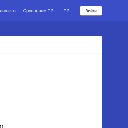
аншеты
Сравнение CPU
GPU
Войти
11