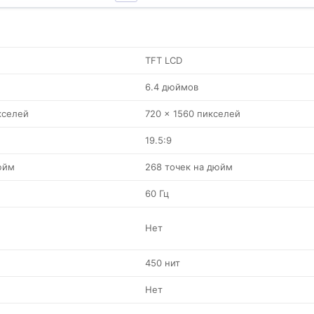
TFT LCD
6.4 дюймов
кселей
720 x 1560 пикселей
19.5:9
юйм
268 точек на дюйм
60 Гц
Нет
450 нит
Нет