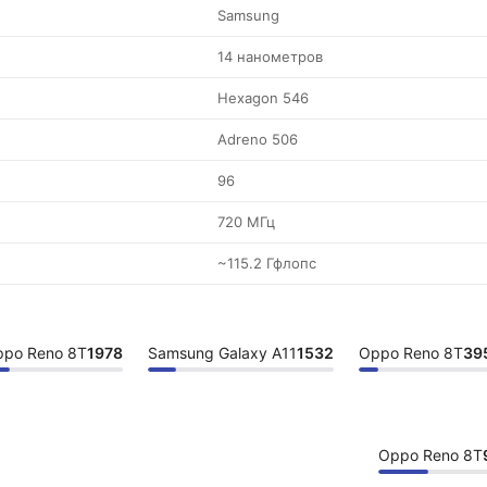
Samsung
14 нанометров
Hexagon 546
Adreno 506
96
720 МГц
~115.2 Гфлопс
po Reno 8T
1978
Samsung Galaxy A11
1532
Oppo Reno 8T
39
Oppo Reno 8T