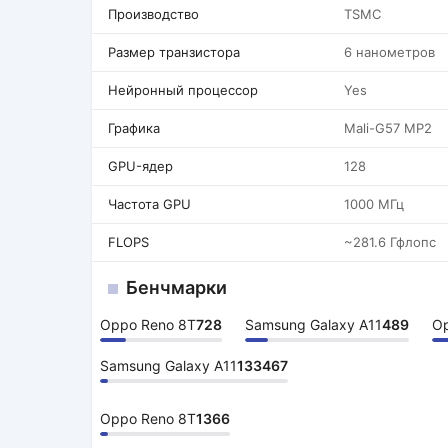
Производство
TSMC
Размер транзистора
6 нанометров
Нейронный процессор
Yes
Графика
Mali-G57 MP2
GPU-ядер
128
Частота GPU
1000 МГц
FLOPS
~281.6 Гфлопс
Бенчмарки
Oppo Reno 8T
728
Samsung Galaxy A11
489
Op
Samsung Galaxy A11
133467
Oppo Reno 8T
1366