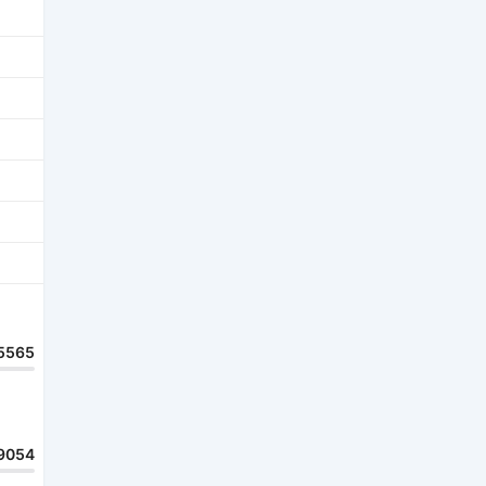
5565
9054