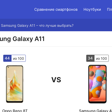
Сравнение смартфонов
Ноутбуки
Пл
 Samsung Galaxy A11 – что лучше выбрать?
ung Galaxy A11
44
34
из 100
из 100
VS
Oppo Reno 8T
Samsung Galaxy A