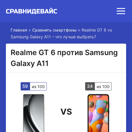
Главная
>
Сравнить смартфоны
>
Realme GT 6 vs
Samsung Galaxy A11 – что лучше выбрать?
Realme GT 6 против Samsung
Galaxy A11
59
34
из 100
из 100
VS