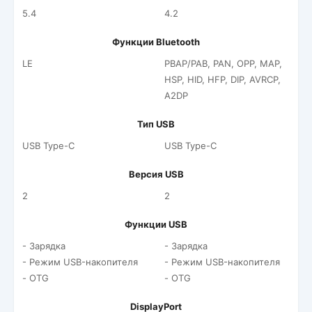
5.4
4.2
Функции Bluetooth
LE
PBAP/PAB, PAN, OPP, MAP,
HSP, HID, HFP, DIP, AVRCP,
A2DP
Тип USB
USB Type-C
USB Type-C
Версия USB
2
2
Функции USB
- Зарядка
- Зарядка
- Режим USB-накопителя
- Режим USB-накопителя
- OTG
- OTG
DisplayPort