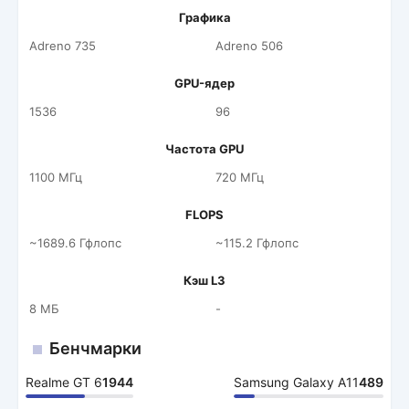
Графика
Adreno 735
Adreno 506
GPU-ядер
1536
96
Частота GPU
1100 МГц
720 МГц
FLOPS
~1689.6 Гфлопс
~115.2 Гфлопс
Кэш L3
8 МБ
-
Бенчмарки
Realme GT 6
1944
Samsung Galaxy A11
489