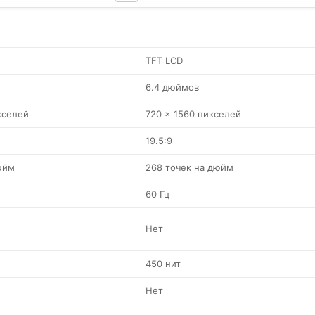
TFT LCD
6.4 дюймов
кселей
720 x 1560 пикселей
19.5:9
юйм
268 точек на дюйм
60 Гц
Нет
450 нит
Нет