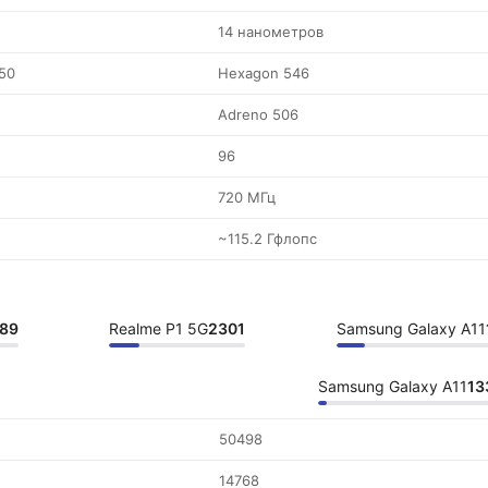
14 нанометров
50
Hexagon 546
Adreno 506
96
720 МГц
~115.2 Гфлопс
89
Realme P1 5G
2301
Samsung Galaxy A11
Samsung Galaxy A11
13
50498
14768