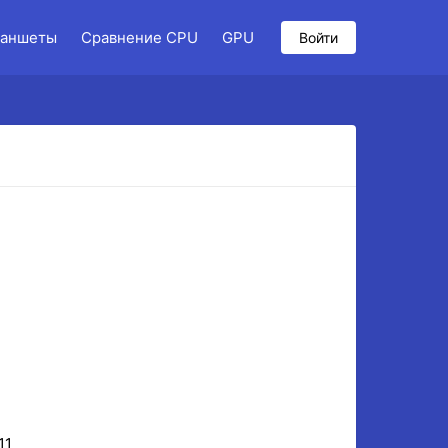
аншеты
Сравнение CPU
GPU
Войти
11