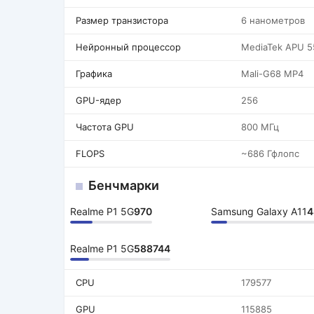
Размер транзистора
6 нанометров
Нейронный процессор
MediaTek APU 5
Графика
Mali-G68 MP4
GPU-ядер
256
Частота GPU
800 МГц
FLOPS
~686 Гфлопс
Бенчмарки
Realme P1 5G
970
Samsung Galaxy A11
4
Realme P1 5G
588744
CPU
179577
GPU
115885