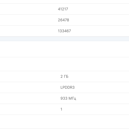
41217
26478
133467
2 ГБ
LPDDR3
933 МГц
1