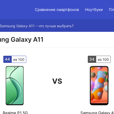
Сравнение смартфонов
Ноутбуки
Пл
 Samsung Galaxy A11 – что лучше выбрать?
ng Galaxy A11
44
34
из 100
из 100
VS
Realme P1 5G
Samsung Galaxy A