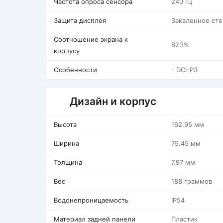
Частота опроса сенсора
240 Гц
Защита дисплея
Закаленное сте
Соотношение экрана к
87.3%
корпусу
Особенности
- DCI-P3
Дизайн и корпус
Высота
162.95 мм
Ширина
75.45 мм
Толщина
7.97 мм
Вес
188 граммов
Водонепроницаемость
IP54
Материал задней панели
Пластик