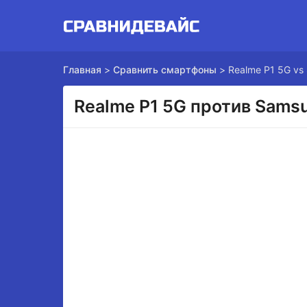
Главная
>
Сравнить смартфоны
>
Realme P1 5G vs
Realme P1 5G против Samsu