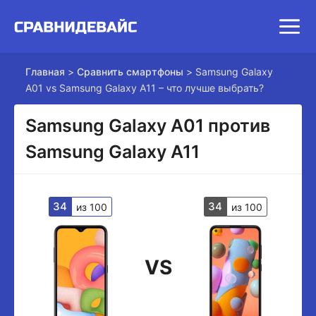
Главная
>
Сравнить смартфоны
>
Samsung Galaxy
A01 vs Samsung Galaxy A11 – что лучше выбрать?
Samsung Galaxy A01 против
Samsung Galaxy A11
34
34
из 100
из 100
VS