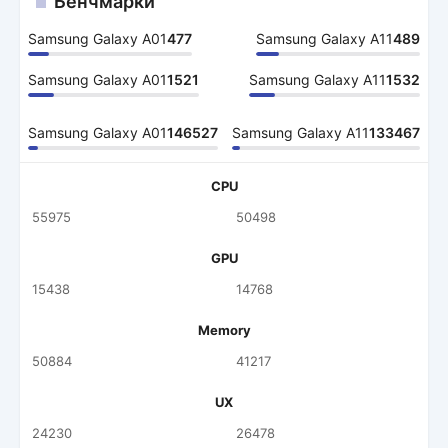
Бенчмарки
Samsung Galaxy A01
477
Samsung Galaxy A11
489
Samsung Galaxy A01
1521
Samsung Galaxy A11
1532
Samsung Galaxy A01
146527
Samsung Galaxy A11
133467
CPU
55975
50498
GPU
15438
14768
Memory
50884
41217
UX
24230
26478