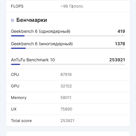
FLOPS
~96 Гфлопс
Бенчмарки
Geekbench 6 (одноядерный)
419
Geekbench 6 (многоядерный)
1378
AnTuTu Benchmark 10
253921
CPU
87918
GPU
32102
Memory
58011
UX
75890
Total score
253921