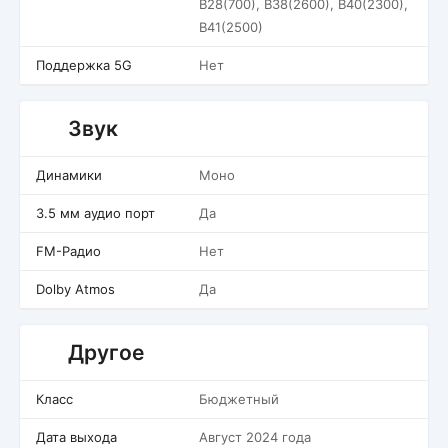
B28(700), B38(2600), B40(2300),
B41(2500)
Поддержка 5G
Нет
Звук
Динамики
Моно
3.5 мм аудио порт
Да
FM-Радио
Нет
Dolby Atmos
Да
Другое
Класс
Бюджетный
Дата выхода
Август 2024 года