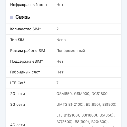
Инфракрасный порт
Нет
Связь
Количество SIM*
2
Тип SIM
Nano
Режим работы SIM
Попеременный
Поддержка eSIM*
Нет
Гибридный слот
Нет
LTE Cat*
7
2G сети
GSM850, GSM900, DCS1800
3G сети
UMTS B1(2100), B5(850), B8(900)
LTE B1(2100), B3(1800), B5(850),
B7(2600), B8(900), B20(800),
4G сети