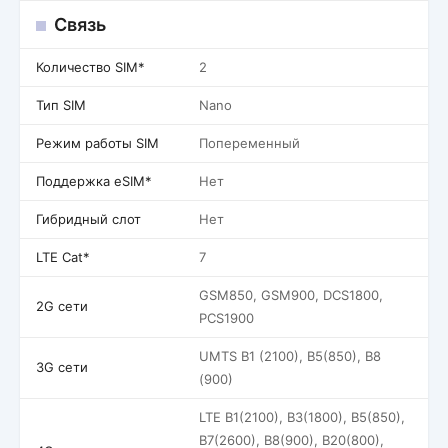
Связь
Количество SIM*
2
Тип SIM
Nano
Режим работы SIM
Попеременный
Поддержка eSIM*
Нет
Гибридный слот
Нет
LTE Cat*
7
GSM850, GSM900, DCS1800,
2G сети
PCS1900
UMTS B1 (2100), B5(850), B8
3G сети
(900)
LTE B1(2100), B3(1800), B5(850),
B7(2600), B8(900), B20(800),