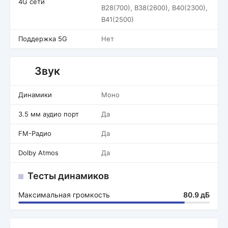
4G сети
B28(700), B38(2600), B40(2300),
B41(2500)
Поддержка 5G
Нет
Звук
Динамики
Моно
3.5 мм аудио порт
Да
FM-Радио
Да
Dolby Atmos
Да
Тесты динамиков
Максимальная громкость
80.9 дБ