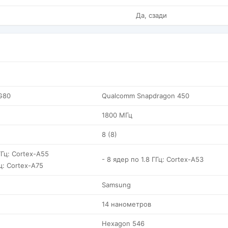
Да, сзади
 G80
Qualcomm Snapdragon 450
1800 МГц
8 (8)
ГГц: Cortex-A55
- 8 ядер по 1.8 ГГц: Cortex-A53
Гц: Cortex-A75
Samsung
14 нанометров
Hexagon 546