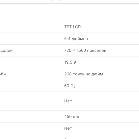
TFT LCD
6.4 дюймов
кселей
720 x 1560 пикселей
19.5:9
юйм
268 точек на дюйм
60 Гц
Нет
450 нит
Нет