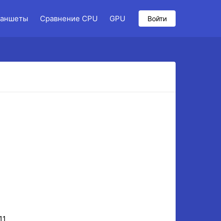
аншеты
Сравнение CPU
GPU
Войти
11