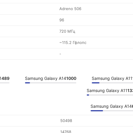
Adreno 506
96
720 МГц
~115.2 Гфлопс
-
1
489
Samsung Galaxy A14
1000
Samsung Galaxy A11
Samsung Galaxy A11
13
Samsung Galaxy A14
50498
14768