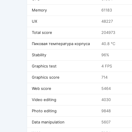
Memory
61183
UX
48227
Total score
204973
Пиковая температура корпуса
40.8 °C
Stability
96%
Graphics test
4 FPS
Graphics score
714
Web score
5464
Video editing
4030
Photo editing
9848
Data manipulation
5607