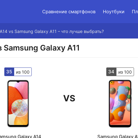
Сравнение смартфонов
Ноутбуки
Пл
A14 vs Samsung Galaxy A11 – что лучше выбрать?
в Samsung Galaxy A11
35
34
из 100
из 100
VS
amsung Galaxy A14
Samsung Galaxy A