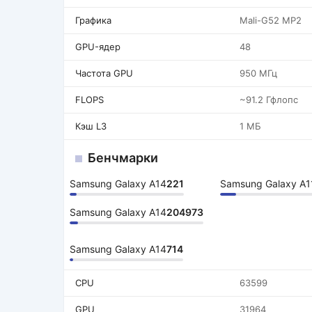
Графика
Mali-G52 MP2
GPU-ядер
48
Частота GPU
950 МГц
FLOPS
~91.2 Гфлопс
Кэш L3
1 МБ
Бенчмарки
Samsung Galaxy A14
221
Samsung Galaxy A1
Samsung Galaxy A14
204973
Samsung Galaxy A14
714
CPU
63599
GPU
31964