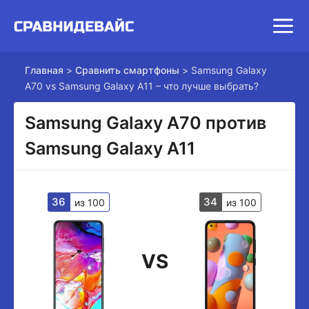
Главная
>
Сравнить смартфоны
>
Samsung Galaxy
A70 vs Samsung Galaxy A11 – что лучше выбрать?
Samsung Galaxy A70 против
Samsung Galaxy A11
36
34
из 100
из 100
VS