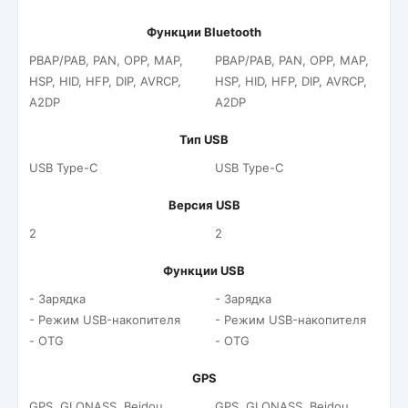
Функции Bluetooth
PBAP/PAB, PAN, OPP, MAP,
PBAP/PAB, PAN, OPP, MAP,
HSP, HID, HFP, DIP, AVRCP,
HSP, HID, HFP, DIP, AVRCP,
A2DP
A2DP
Тип USB
USB Type-C
USB Type-C
Версия USB
2
2
Функции USB
- Зарядка
- Зарядка
- Режим USB-накопителя
- Режим USB-накопителя
- OTG
- OTG
GPS
GPS, GLONASS, Beidou,
GPS, GLONASS, Beidou,