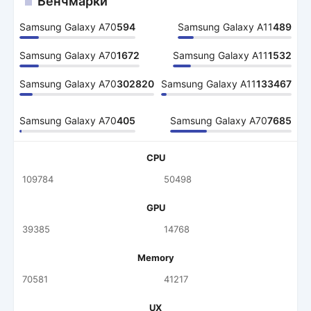
Бенчмарки
Samsung Galaxy A70
594
Samsung Galaxy A11
489
Samsung Galaxy A70
1672
Samsung Galaxy A11
1532
Samsung Galaxy A70
302820
Samsung Galaxy A11
133467
Samsung Galaxy A70
405
Samsung Galaxy A70
7685
CPU
109784
50498
GPU
39385
14768
Memory
70581
41217
UX