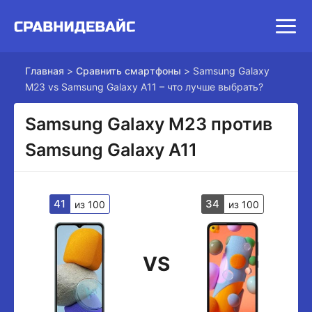
Главная
>
Сравнить смартфоны
>
Samsung Galaxy
M23 vs Samsung Galaxy A11 – что лучше выбрать?
Samsung Galaxy M23 против
Samsung Galaxy A11
41
34
из 100
из 100
VS