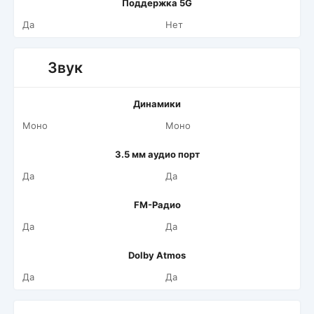
Поддержка 5G
Да
Нет
Звук
Динамики
Моно
Моно
3.5 мм аудио порт
Да
Да
FM-Радио
Да
Да
Dolby Atmos
Да
Да