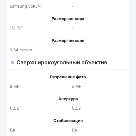
Samsung S5KJN1
-
Размер сенсора
1/2.76"
-
Размер пикселя
0.64 micron
-
Сверхширокоугольный объектив
Разрешение фото
8 MP
5 MP
Апертура
f/2.2
f/2.2
Стабилизация
Да
Да