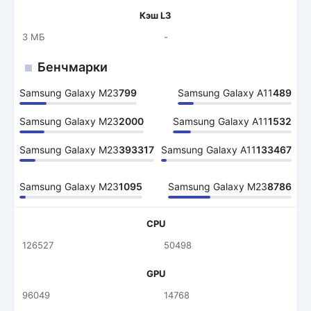
Кэш L3
3 МБ
-
Бенчмарки
Samsung Galaxy M23
799
Samsung Galaxy A11
489
Samsung Galaxy M23
2000
Samsung Galaxy A11
1532
Samsung Galaxy M23
393317
Samsung Galaxy A11
133467
Samsung Galaxy M23
1095
Samsung Galaxy M23
8786
CPU
126527
50498
GPU
96049
14768