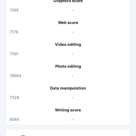
Graphics score
1095
-
Web score
7179
-
Video editing
7091
-
Photo editing
18664
-
Data manipulation
7328
-
Writing score
8065
-