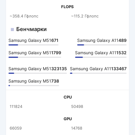
FLOPS
~358.4 Гфлопс
~115.2 Гфлопс
Бенчмарки
Samsung Galaxy M51
671
Samsung Galaxy A11
489
Samsung Galaxy M51
1799
Samsung Galaxy A11
1532
Samsung Galaxy M51
323135
Samsung Galaxy A11
133467
Samsung Galaxy M51
738
CPU
111824
50498
GPU
66059
14768