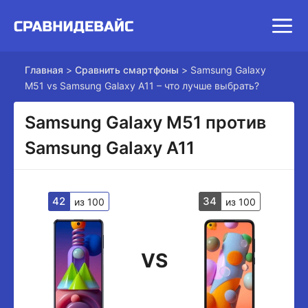
Главная
>
Сравнить смартфоны
>
Samsung Galaxy
M51 vs Samsung Galaxy A11 – что лучше выбрать?
Samsung Galaxy M51 против
Samsung Galaxy A11
42
34
из 100
из 100
VS