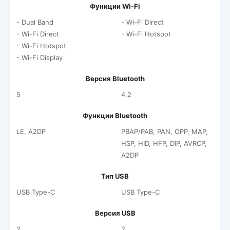
Функции Wi-Fi
- Dual Band
- Wi-Fi Direct
- Wi-Fi Direct
- Wi-Fi Hotspot
- Wi-Fi Hotspot
- Wi-Fi Display
Версия Bluetooth
5
4.2
Функции Bluetooth
LE, A2DP
PBAP/PAB, PAN, OPP, MAP,
HSP, HID, HFP, DIP, AVRCP,
A2DP
Тип USB
USB Type-C
USB Type-C
Версия USB
2
2