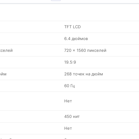
TFT LCD
6.4 дюймов
кселей
720 x 1560 пикселей
19.5:9
юйм
268 точек на дюйм
60 Гц
Нет
450 нит
Нет