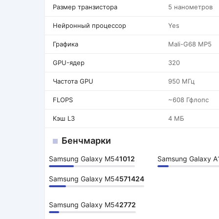
Размер транзистора
5 нанометров
Нейронный процессор
Yes
Графика
Mali-G68 MP5
GPU-ядер
320
Частота GPU
950 МГц
FLOPS
~608 Гфлопс
Кэш L3
4 МБ
Бенчмарки
Samsung Galaxy M54
1012
Samsung Galaxy A
Samsung Galaxy M54
571424
Samsung Galaxy M54
2772