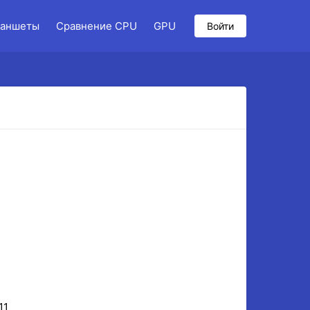
аншеты
Сравнение CPU
GPU
Войти
11