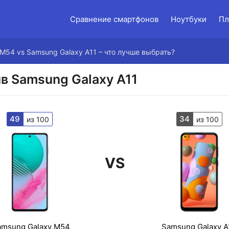
Сравнение смартфонов
Ноутбуки
Пл
M54 vs Samsung Galaxy A11 – что лучше выбрать?
в Samsung Galaxy A11
49
34
из 100
из 100
VS
amsung Galaxy M54
Samsung Galaxy A