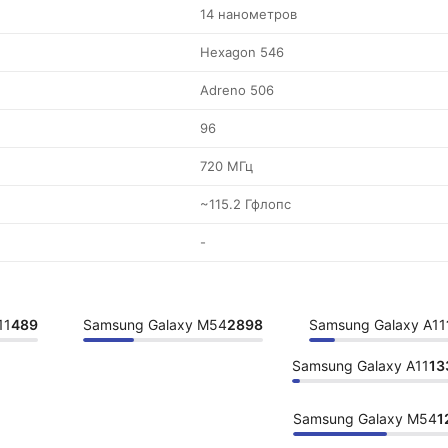
14 нанометров
Hexagon 546
Adreno 506
96
720 МГц
~115.2 Гфлопс
-
11
489
Samsung Galaxy M54
2898
Samsung Galaxy A11
Samsung Galaxy A11
13
Samsung Galaxy M54
1