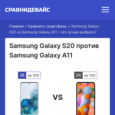
Главная
>
Сравнить смартфоны
>
Samsung Galaxy
S20 vs Samsung Galaxy A11 – что лучше выбрать?
Samsung Galaxy S20 против
Samsung Galaxy A11
38
34
из 100
из 100
VS