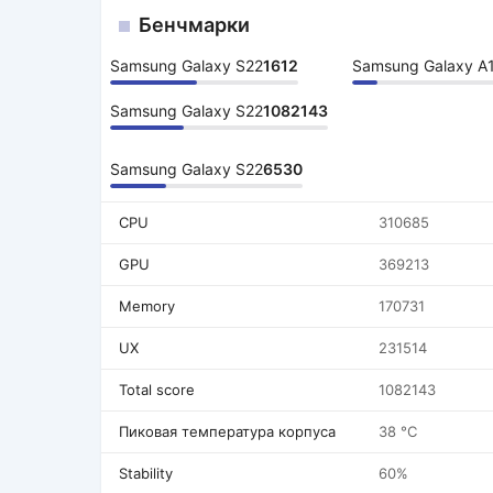
Бенчмарки
Samsung Galaxy S22
1612
Samsung Galaxy A
Samsung Galaxy S22
1082143
Samsung Galaxy S22
6530
CPU
310685
GPU
369213
Memory
170731
UX
231514
Total score
1082143
Пиковая температура корпуса
38 °C
Stability
60%