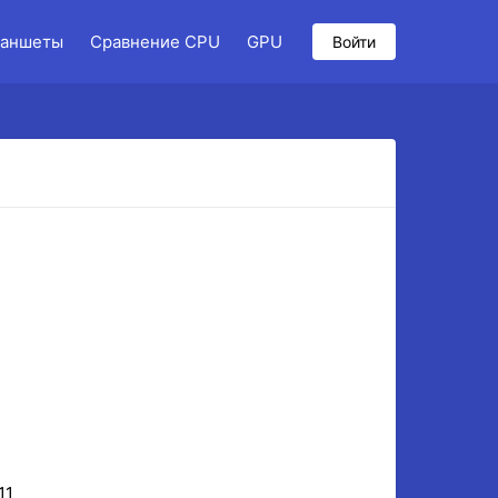
аншеты
Сравнение CPU
GPU
Войти
11