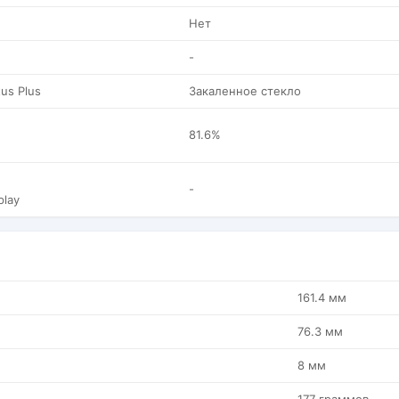
Нет
-
tus Plus
Закаленное стекло
81.6%
-
play
161.4 мм
76.3 мм
8 мм