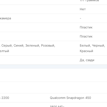
177 граммов
Нет
 камера
-
Пластик
Пластик
 Серый, Синий, Зеленый, Розовый,
Белый, Черный,
елтый
Красный
Да, сзади
s 2200
Qualcomm Snapdragon 450
1800 МГц