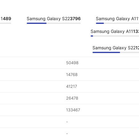
11
489
Samsung Galaxy S22
3796
Samsung Galaxy A11
Samsung Galaxy A11
13
Samsung Galaxy S22
1
50498
14768
41217
26478
133467
-
-