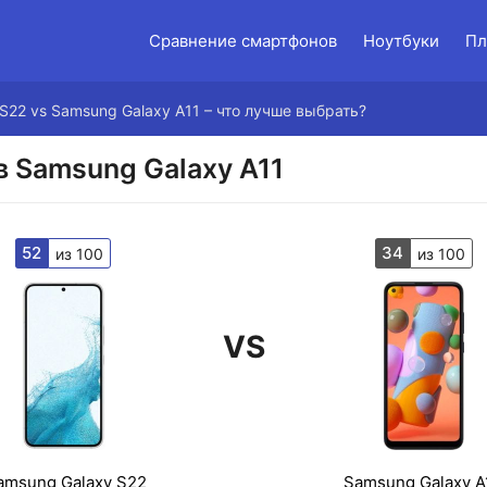
Сравнение смартфонов
Ноутбуки
Пл
S22 vs Samsung Galaxy A11 – что лучше выбрать?
в Samsung Galaxy A11
52
34
из 100
из 100
VS
amsung Galaxy S22
Samsung Galaxy A