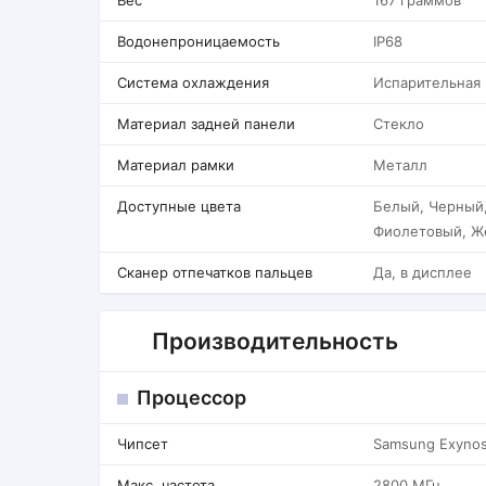
Вес
167 граммов
Водонепроницаемость
IP68
Система охлаждения
Испарительная
Материал задней панели
Стекло
Материал рамки
Металл
Доступные цвета
Белый, Черный,
Фиолетовый, Ж
Сканер отпечатков пальцев
Да, в дисплее
Производительность
Процессор
Чипсет
Samsung Exyno
Макс. частота
2800 МГц