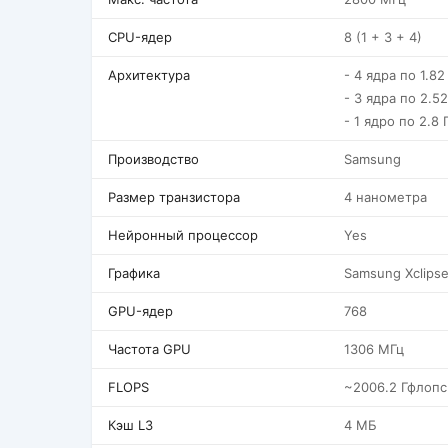
CPU-ядер
8 (1 + 3 + 4)
Архитектура
- 4 ядра по 1.82
- 3 ядра по 2.5
- 1 ядро по 2.8 
Производство
Samsung
Размер транзистора
4 нанометра
Нейронный процессор
Yes
Графика
Samsung Xclips
GPU-ядер
768
Частота GPU
1306 МГц
FLOPS
~2006.2 Гфлопс
Кэш L3
4 МБ