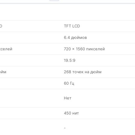
D
TFT LCD
6.4 дюймов
кселей
720 x 1560 пикселей
19.5:9
юйм
268 точек на дюйм
60 Гц
Нет
450 нит
-